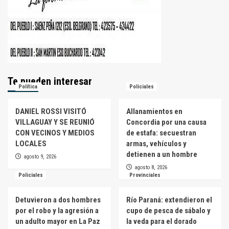
Te pueden interesar
Política
Policiales
DANIEL ROSSI VISITÓ
Allanamientos en
VILLAGUAY Y SE REUNIÓ
Concordia por una causa
CON VECINOS Y MEDIOS
de estafa: secuestran
LOCALES
armas, vehículos y
detienen a un hombre
agosto 9, 2026
agosto 8, 2026
Policiales
Provinciales
Detuvieron a dos hombres
Río Paraná: extendieron el
por el robo y la agresión a
cupo de pesca de sábalo y
un adulto mayor en La Paz
la veda para el dorado