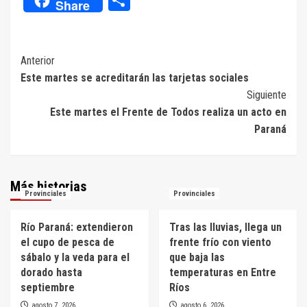
Share
Navegación
Anterior
Este martes se acreditarán las tarjetas sociales
de
Siguiente
entradas
Este martes el Frente de Todos realiza un acto en
Paraná
Más historias
Provinciales
Provinciales
Río Paraná: extendieron
Tras las lluvias, llega un
el cupo de pesca de
frente frío con viento
sábalo y la veda para el
que baja las
dorado hasta
temperaturas en Entre
septiembre
Ríos
agosto 7, 2026
agosto 6, 2026