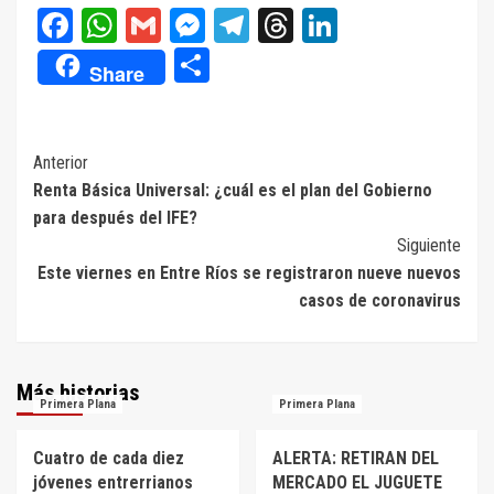
Facebook
WhatsApp
Gmail
Messenger
Telegram
Threads
LinkedIn
Compartir
Share
Navegación
Anterior
Renta Básica Universal: ¿cuál es el plan del Gobierno
de
para después del IFE?
entradas
Siguiente
Este viernes en Entre Ríos se registraron nueve nuevos
casos de coronavirus
Más historias
Primera Plana
Primera Plana
Cuatro de cada diez
ALERTA: RETIRAN DEL
jóvenes entrerrianos
MERCADO EL JUGUETE