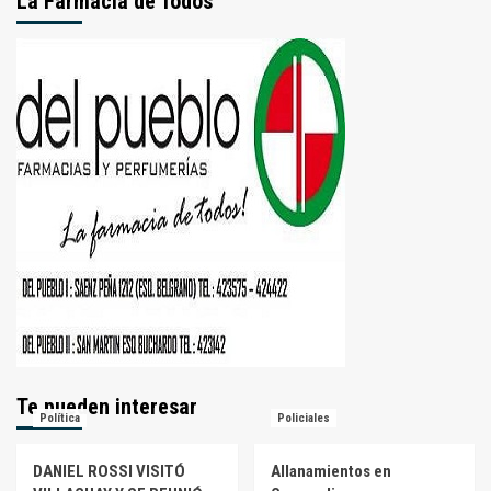
La Farmacia de Todos
Te pueden interesar
Política
Policiales
DANIEL ROSSI VISITÓ
Allanamientos en