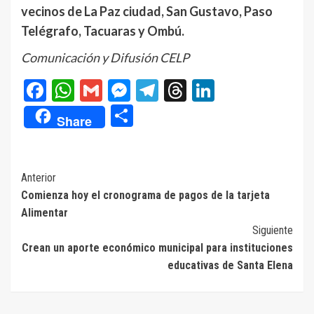
vecinos de La Paz ciudad, San Gustavo, Paso
Telégrafo, Tacuaras y Ombú.
Comunicación y Difusión CELP
Facebook
WhatsApp
Gmail
Messenger
Telegram
Threads
LinkedIn
Compartir
Share
Navegación
Anterior
Comienza hoy el cronograma de pagos de la tarjeta
de
Alimentar
entradas
Siguiente
Crean un aporte económico municipal para instituciones
educativas de Santa Elena