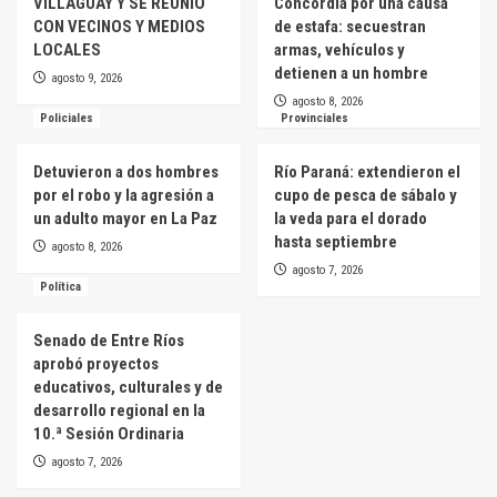
VILLAGUAY Y SE REUNIÓ
Concordia por una causa
CON VECINOS Y MEDIOS
de estafa: secuestran
LOCALES
armas, vehículos y
detienen a un hombre
agosto 9, 2026
agosto 8, 2026
Policiales
Provinciales
Detuvieron a dos hombres
Río Paraná: extendieron el
por el robo y la agresión a
cupo de pesca de sábalo y
un adulto mayor en La Paz
la veda para el dorado
hasta septiembre
agosto 8, 2026
agosto 7, 2026
Política
Senado de Entre Ríos
aprobó proyectos
educativos, culturales y de
desarrollo regional en la
10.ª Sesión Ordinaria
agosto 7, 2026