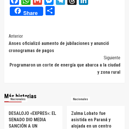
Facebook
WhatsApp
Gmail
Messenger
Telegram
Threads
LinkedIn
Compartir
Share
Navegación
Anterior
Anses oficializó aumento de jubilaciones y anunció
de
cronogramas de pagos
entradas
Siguiente
Programaron un corte de energía que abarca a la ciudad
y zona rural
Más historias
Nacionales
Nacionales
DESALOJO «EXPRES»: EL
Zulma Lobato fue
SENADO DIO MEDIA
asistida en Paraná y
SANCIÓN A UN
alojada en un centro