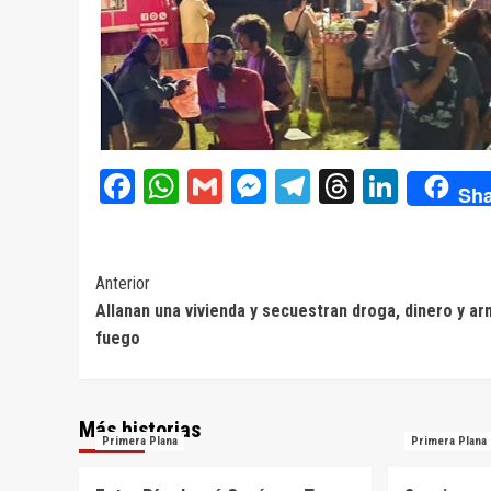
Facebook
WhatsApp
Gmail
Messenger
Telegram
Threads
Linke
Sha
Navegación
Anterior
Allanan una vivienda y secuestran droga, dinero y a
de
fuego
entradas
Más historias
Primera Plana
Primera Plana