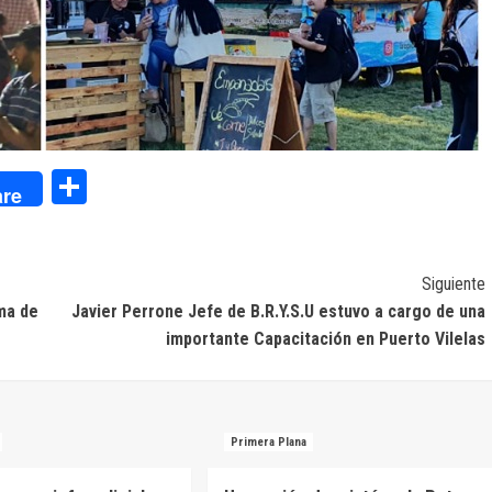
dIn
Compartir
re
Siguiente
rma de
Javier Perrone Jefe de B.R.Y.S.U estuvo a cargo de una
importante Capacitación en Puerto Vilelas
Primera Plana