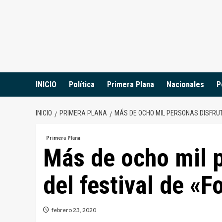
Saltar
al
contenido
INICIO
Política
Primera Plana
Nacionales
P
INICIO
PRIMERA PLANA
MÁS DE OCHO MIL PERSONAS DISFRUT
Primera Plana
Más de ocho mil p
del festival de «F
febrero 23, 2020