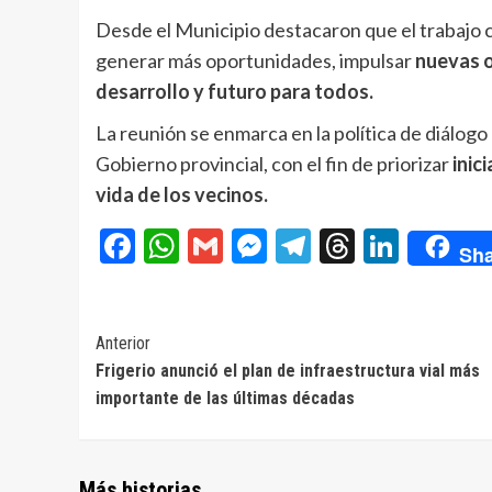
Desde el Municipio destacaron que el trabajo c
generar más oportunidades, impulsar
nuevas 
desarrollo y futuro para todos.
La reunión se enmarca en la política de diálogo
Gobierno provincial, con el fin de priorizar
inic
vida de los vecinos.
Facebook
WhatsApp
Gmail
Messenger
Telegram
Threads
Linke
Sha
Navegación
Anterior
Frigerio anunció el plan de infraestructura vial más
de
importante de las últimas décadas
entradas
Más historias