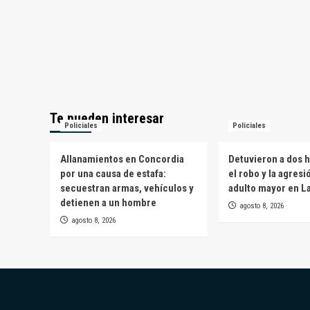
Te pueden interesar
Policiales
Policiales
Allanamientos en Concordia
Detuvieron a dos 
por una causa de estafa:
el robo y la agresi
secuestran armas, vehículos y
adulto mayor en L
detienen a un hombre
agosto 8, 2026
agosto 8, 2026