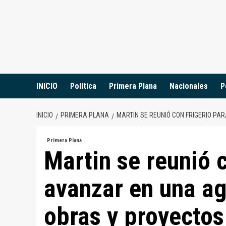
Saltar
al
contenido
INICIO
Política
Primera Plana
Nacionales
P
INICIO
PRIMERA PLANA
MARTIN SE REUNIÓ CON FRIGERIO P
Primera Plana
Martin se reunió 
avanzar en una a
obras y proyectos