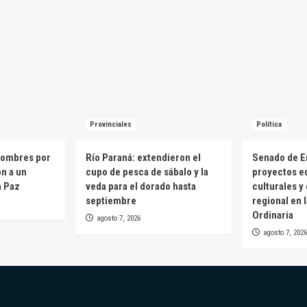
Provinciales
Política
hombres por
Río Paraná: extendieron el
Senado de E
ón a un
cupo de pesca de sábalo y la
proyectos e
a Paz
veda para el dorado hasta
culturales y
septiembre
regional en 
Ordinaria
agosto 7, 2026
agosto 7, 2026