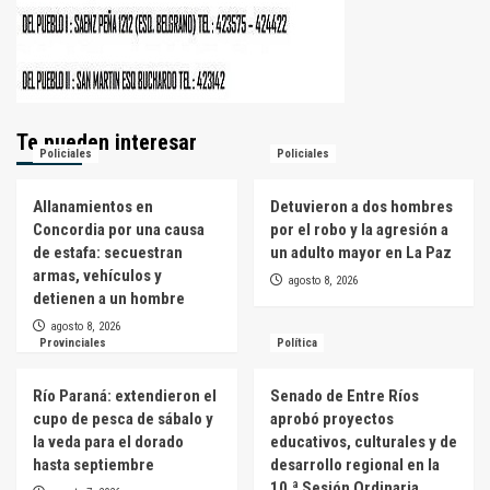
Te pueden interesar
Policiales
Policiales
Allanamientos en
Detuvieron a dos hombres
Concordia por una causa
por el robo y la agresión a
de estafa: secuestran
un adulto mayor en La Paz
armas, vehículos y
agosto 8, 2026
detienen a un hombre
agosto 8, 2026
Provinciales
Política
Río Paraná: extendieron el
Senado de Entre Ríos
cupo de pesca de sábalo y
aprobó proyectos
la veda para el dorado
educativos, culturales y de
hasta septiembre
desarrollo regional en la
10.ª Sesión Ordinaria