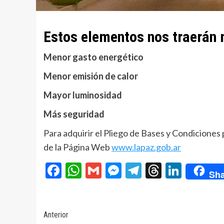
Estos elementos nos traerán
Menor gasto energético
Menor emisión de calor
Mayor luminosidad
Más seguridad
Para adquirir el Pliego de Bases y Condiciones
de la Página Web
www.lapaz.gob.ar
Facebook
WhatsApp
Gmail
Messenger
Telegram
Threads
Linke
Sha
Navegación
Anterior