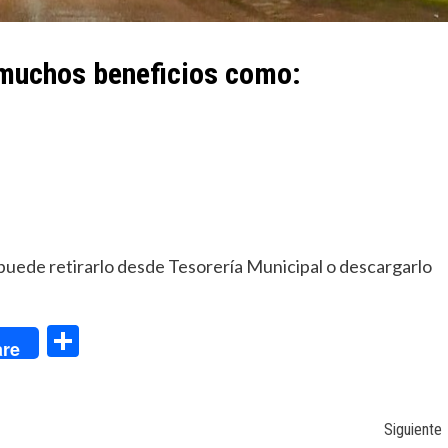
 muchos beneficios como:
 puede retirarlo desde Tesorería Municipal o descargarlo
dIn
Compartir
re
Siguiente