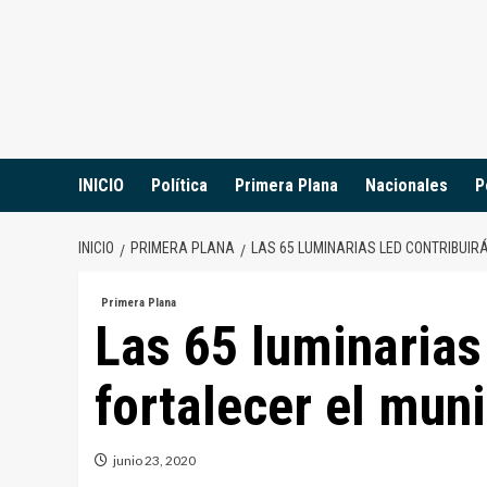
Saltar
al
contenido
INICIO
Política
Primera Plana
Nacionales
P
INICIO
PRIMERA PLANA
LAS 65 LUMINARIAS LED CONTRIBUIR
Primera Plana
Las 65 luminarias
fortalecer el mun
junio 23, 2020