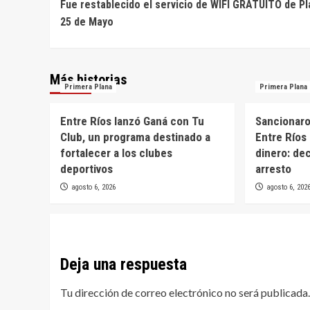
Fue restablecido el servicio de WIFI GRATUITO de Pl
de
25 de Mayo
entradas
Más historias
Primera Plana
Primera Plana
Entre Ríos lanzó Ganá con Tu
Sancionaron
Club, un programa destinado a
Entre Ríos 
fortalecer a los clubes
dinero: de
deportivos
arresto
agosto 6, 2026
agosto 6, 202
Deja una respuesta
Tu dirección de correo electrónico no será publicada.