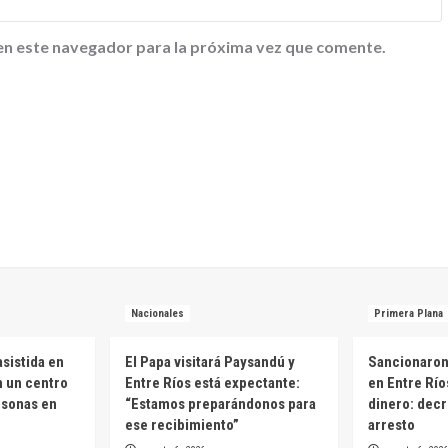
en este navegador para la próxima vez que comente.
Nacionales
Primera Plana
sistida en
El Papa visitará Paysandú y
Sancionaron 
n un centro
Entre Ríos está expectante:
en Entre Río
rsonas en
“Estamos preparándonos para
dinero: decr
ese recibimiento”
arresto