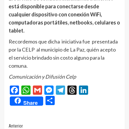
está disponible para conectarse desde
cualquier dispositivo con conexión WiFi,
computadoras portátiles, netbooks, celulares o
tablet.
Recordemos que dicha iniciativa fue presentada
por la CELP al municipio de La Paz, quién acepto
el servicio brindado sin costo alguno para la
comuna.
Comunicación y Difusión Celp
Facebook
WhatsApp
Gmail
Messenger
Telegram
Threads
LinkedIn
Compartir
Share
Navegación
Anterior