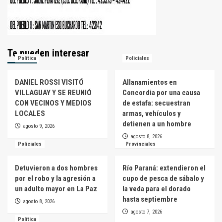
Te pueden interesar
Política
Policiales
DANIEL ROSSI VISITÓ
Allanamientos en
VILLAGUAY Y SE REUNIÓ
Concordia por una causa
CON VECINOS Y MEDIOS
de estafa: secuestran
LOCALES
armas, vehículos y
detienen a un hombre
agosto 9, 2026
agosto 8, 2026
Policiales
Provinciales
Detuvieron a dos hombres
Río Paraná: extendieron el
por el robo y la agresión a
cupo de pesca de sábalo y
un adulto mayor en La Paz
la veda para el dorado
hasta septiembre
agosto 8, 2026
agosto 7, 2026
Política