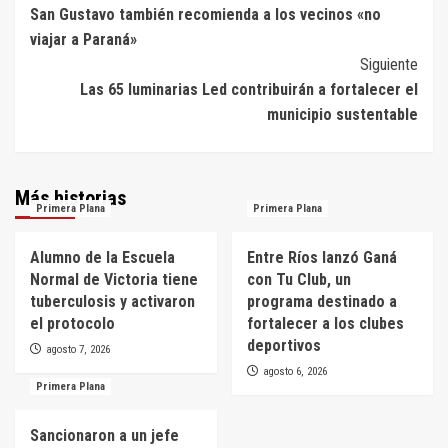
San Gustavo también recomienda a los vecinos «no
de
viajar a Paraná»
entradas
Siguiente
Las 65 luminarias Led contribuirán a fortalecer el
municipio sustentable
Más historias
Primera Plana
Primera Plana
Alumno de la Escuela
Entre Ríos lanzó Ganá
Normal de Victoria tiene
con Tu Club, un
tuberculosis y activaron
programa destinado a
el protocolo
fortalecer a los clubes
deportivos
agosto 7, 2026
agosto 6, 2026
Primera Plana
Sancionaron a un jefe