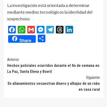
La investigación está orientada a determinar
mediante medios tecnológicos la identidad del
sospechoso.
Facebook
WhatsApp
Gmail
Messenger
Telegram
Threads
LinkedIn
Compartir
Share
Navegación
Anterior
Hechos policiales ocurridos durante el fin de semana en
de
La Paz, Santa Elena y Bovril
entradas
Siguiente
En allanamientos secuestran dinero y alhajas de un robo
en casa rural