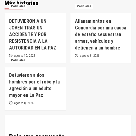
Más historias
Policiales
Policiales
DETUVIERON A UN
Allanamientos en
JOVEN TRAS UN
Concordia por una causa
ACCIDENTE Y POR
de estafa: secuestran
RESISTENCIA A LA
armas, vehículos y
AUTORIDAD EN LA PAZ
detienen a un hombre
agosto 10, 2026
agosto 8, 2026
Policiales
Detuvieron a dos
hombres por el robo y la
agresión a un adulto
mayor en La Paz
agosto 8, 2026