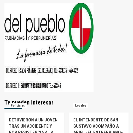
Te pueden interesar
Policiales
Locales
DETUVIERON A UN JOVEN
EL INTENDENTE DE SAN
TRAS UN ACCIDENTE Y
GUSTAVO ACOMPAÑÓ A
POR RESISTENCIA A LA
ARIEL «EL ENTRERRIANO»