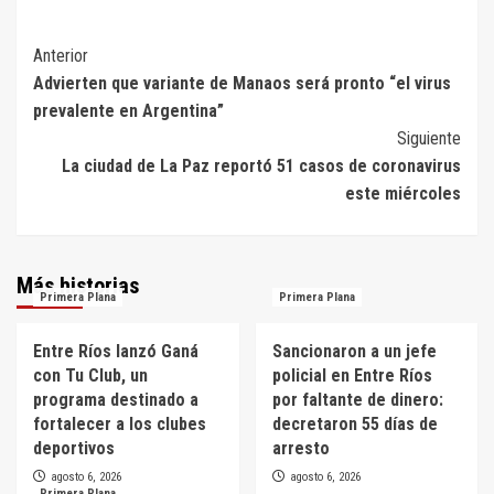
Navegación
Anterior
Advierten que variante de Manaos será pronto “el virus
de
prevalente en Argentina”
entradas
Siguiente
La ciudad de La Paz reportó 51 casos de coronavirus
este miércoles
Más historias
Primera Plana
Primera Plana
Entre Ríos lanzó Ganá
Sancionaron a un jefe
con Tu Club, un
policial en Entre Ríos
programa destinado a
por faltante de dinero:
fortalecer a los clubes
decretaron 55 días de
deportivos
arresto
agosto 6, 2026
agosto 6, 2026
Primera Plana