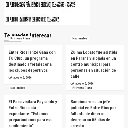
Te pueden interesar
Primera Plana
Nacionales
Entre Ríos lanzó Ganá con
Zulma Lobato fue asistida
Tu Club, un programa
en Paraná y alojada en un
destinado a fortalecer a
centro municipal para
los clubes deportivos
personas en situación de
calle
agosto 6, 2026
agosto 6, 2026
Nacionales
Primera Plana
El Papa visitará Paysandú y
Sancionaron a un jefe
Entre Ríos está
policial en Entre Ríos por
expectante: “Estamos
faltante de dinero:
preparándonos para ese
decretaron 55 días de
recibimiento”
arresto