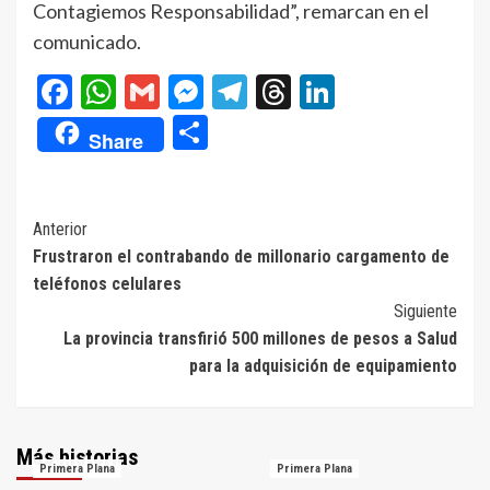
Contagiemos Responsabilidad”, remarcan en el
comunicado.
Facebook
WhatsApp
Gmail
Messenger
Telegram
Threads
LinkedIn
Compartir
Share
Navegación
Anterior
Frustraron el contrabando de millonario cargamento de
de
teléfonos celulares
entradas
Siguiente
La provincia transfirió 500 millones de pesos a Salud
para la adquisición de equipamiento
Más historias
Primera Plana
Primera Plana