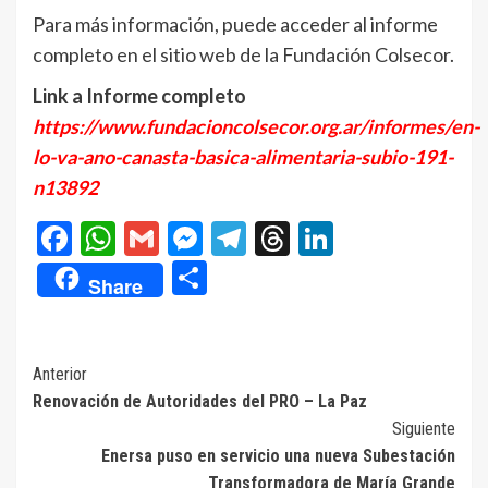
Para más información, puede acceder al informe
completo en el sitio web de la Fundación Colsecor.
Link a Informe completo
https://www.fundacioncolsecor.org.ar/informes/en-
lo-va-ano-canasta-basica-alimentaria-subio-191-
n13892
Facebook
WhatsApp
Gmail
Messenger
Telegram
Threads
LinkedIn
Compartir
Share
Navegación
Anterior
Renovación de Autoridades del PRO – La Paz
de
Siguiente
entradas
Enersa puso en servicio una nueva Subestación
Transformadora de María Grande