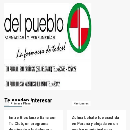
Te pueden interesar
Primera Plana
Nacionales
Entre Ríos lanzó Ganá con
Zulma Lobato fue asistida
Tu Club, un programa
en Paraná y alojada en un
destinado a fortalecer a
centro municipal para