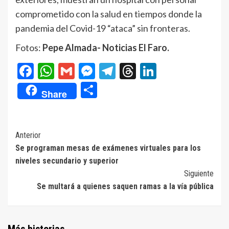
comprometido con la salud en tiempos donde la
pandemia del Covid-19 “ataca” sin fronteras.
Fotos:
Pepe Almada- Noticias El Faro.
Facebook
WhatsApp
Gmail
Messenger
Telegram
Threads
LinkedIn
Compartir
Share
Navegación
Anterior
Se programan mesas de exámenes virtuales para los
de
niveles secundario y superior
entradas
Siguiente
Se multará a quienes saquen ramas a la vía pública
Más historias