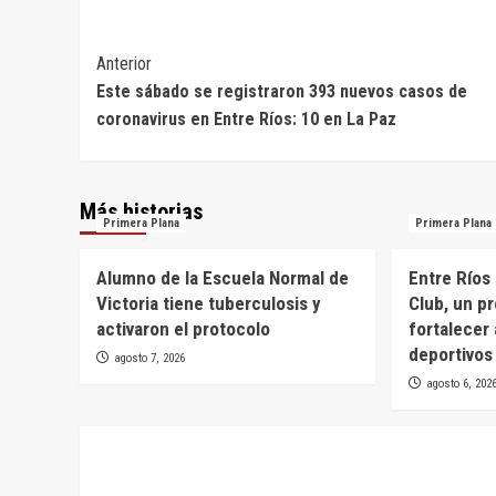
Navegación
Anterior
Este sábado se registraron 393 nuevos casos de
de
coronavirus en Entre Ríos: 10 en La Paz
entradas
Más historias
Primera Plana
Primera Plana
Alumno de la Escuela Normal de
Entre Ríos
Victoria tiene tuberculosis y
Club, un p
activaron el protocolo
fortalecer 
deportivos
agosto 7, 2026
agosto 6, 202