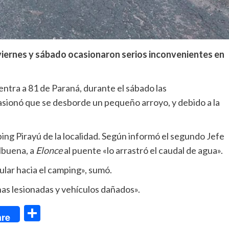
viernes y sábado ocasionaron serios inconvenientes en
entra a 81 de Paraná, durante el sábado las
asionó que se desborde un pequeño arroyo, y debido a la
ping Pirayú de la localidad. Según informó el segundo Jefe
lbuena, a
Elonce
al puente «lo arrastró el caudal de agua».
ular hacia el camping», sumó.
s lesionadas y vehículos dañados».
dIn
Compartir
re