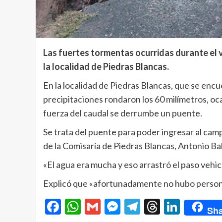
Las fuertes tormentas ocurridas durante el 
la localidad de Piedras Blancas.
En la localidad de Piedras Blancas, que se encu
precipitaciones rondaron los 60 milímetros, oc
fuerza del caudal se derrumbe un puente.
Se trata del puente para poder ingresar al cam
de la Comisaría de Piedras Blancas, Antonio Ba
«El agua era mucha y eso arrastró el paso vehic
Explicó que «afortunadamente no hubo persona
Facebook
WhatsApp
Gmail
Messenger
Telegram
Threads
Linke
Sha