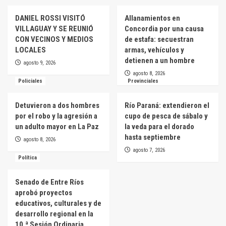
DANIEL ROSSI VISITÓ
Allanamientos en
VILLAGUAY Y SE REUNIÓ
Concordia por una causa
CON VECINOS Y MEDIOS
de estafa: secuestran
LOCALES
armas, vehículos y
detienen a un hombre
agosto 9, 2026
agosto 8, 2026
Policiales
Provinciales
Detuvieron a dos hombres
Río Paraná: extendieron el
por el robo y la agresión a
cupo de pesca de sábalo y
un adulto mayor en La Paz
la veda para el dorado
hasta septiembre
agosto 8, 2026
agosto 7, 2026
Política
Senado de Entre Ríos
aprobó proyectos
educativos, culturales y de
desarrollo regional en la
10.ª Sesión Ordinaria