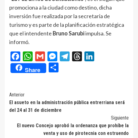
promociona a la ciudad como destino, dicha
inversión fue realizada por la secretaría de
turismo y es parte de la planificación estratégica
que el intendente
Bruno Sarubi
impulsa. Se
informó.
Facebook
WhatsApp
Gmail
Messenger
Telegram
Threads
LinkedIn
Compartir
Share
Navegación
Anterior
El asueto en la administración pública entrerriana será
de
del 24 al 31 de diciembre
entradas
Siguiente
El nuevo Concejo aprobó la ordenanza que prohíbe la
venta y uso de pirotecnia con estruendo