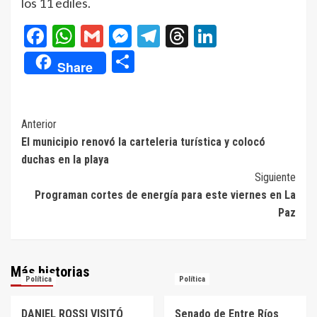
los 11 ediles.
Facebook
WhatsApp
Gmail
Messenger
Telegram
Threads
LinkedIn
Compartir
Share
Navegación
Anterior
El municipio renovó la carteleria turística y colocó
de
duchas en la playa
entradas
Siguiente
Programan cortes de energía para este viernes en La
Paz
Más historias
Política
Política
DANIEL ROSSI VISITÓ
Senado de Entre Ríos