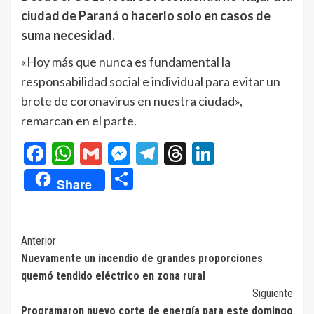
ciudad de Paraná o hacerlo solo en casos de
suma necesidad.
«Hoy más que nunca es fundamental la
responsabilidad social e individual para evitar un
brote de coronavirus en nuestra ciudad»,
remarcan en el parte.
Facebook
WhatsApp
Gmail
Messenger
Telegram
Threads
LinkedIn
Compartir
Share
Navegación
Anterior
Nuevamente un incendio de grandes proporciones
de
quemó tendido eléctrico en zona rural
entradas
Siguiente
Programaron nuevo corte de energía para este domingo