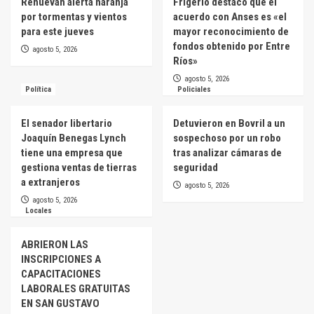
Renuevan alerta naranja
Frigerio destacó que el
por tormentas y vientos
acuerdo con Anses es «el
para este jueves
mayor reconocimiento de
fondos obtenido por Entre
agosto 5, 2026
Ríos»
agosto 5, 2026
Política
Policiales
El senador libertario
Detuvieron en Bovril a un
Joaquín Benegas Lynch
sospechoso por un robo
tiene una empresa que
tras analizar cámaras de
gestiona ventas de tierras
seguridad
a extranjeros
agosto 5, 2026
agosto 5, 2026
Locales
ABRIERON LAS
INSCRIPCIONES A
CAPACITACIONES
LABORALES GRATUITAS
EN SAN GUSTAVO