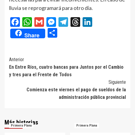
lluvia se reprogramará para otro día.
Facebook
WhatsApp
Gmail
Messenger
Telegram
Threads
LinkedIn
Compartir
Share
Navegación
Anterior
En Entre Ríos, cuatro bancas para Juntos por el Cambio
de
y tres para el Frente de Todos
entradas
Siguiente
Comienza este viernes el pago de sueldos de la
administración pública provincial
Más historias
Primera Plana
Primera Plana