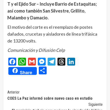
T y el Ejido Sur – Incluye Barrio de Estaquitas;
así como también San Silvestre, Grillito,
Malambo y Damacio.
El motivo del corte es el reemplazo de postes
dañados, crucetas y aisladores de línea trifásica
de 13200 volts.
Comunicación y Difusión Celp
Facebook
WhatsApp
Gmail
Messenger
Telegram
Threads
LinkedIn
Compartir
Share
Navegación
Anterior
COES La Paz informó sobre nuevo caso en estudio
de
Siguiente
entradas