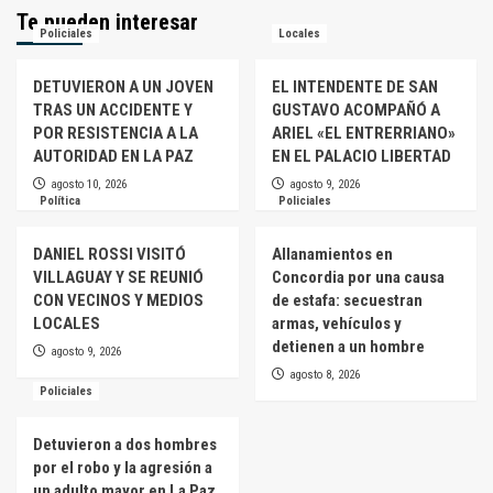
Te pueden interesar
Policiales
Locales
DETUVIERON A UN JOVEN
EL INTENDENTE DE SAN
TRAS UN ACCIDENTE Y
GUSTAVO ACOMPAÑÓ A
POR RESISTENCIA A LA
ARIEL «EL ENTRERRIANO»
AUTORIDAD EN LA PAZ
EN EL PALACIO LIBERTAD
agosto 10, 2026
agosto 9, 2026
Política
Policiales
DANIEL ROSSI VISITÓ
Allanamientos en
VILLAGUAY Y SE REUNIÓ
Concordia por una causa
CON VECINOS Y MEDIOS
de estafa: secuestran
LOCALES
armas, vehículos y
detienen a un hombre
agosto 9, 2026
agosto 8, 2026
Policiales
Detuvieron a dos hombres
por el robo y la agresión a
un adulto mayor en La Paz