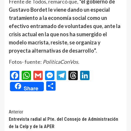
Frente de Todos, remarcó que,
“el gobierno de
Gustavo Bordet le viene dando un especial
tratamiento a la economía social como un
efectivo entramado de voluntades que, ante la
crisis actual en la que nos ha sumergido el
modelo macrista, resiste, se organiza y
proyecta alternativas de desarrollo”.
Fotos- fuente:
PoliticaConVos.
Facebook
WhatsApp
Gmail
Messenger
Telegram
Threads
LinkedIn
Compartir
Share
Navegación
Anterior
Entrevista radial al Pte. del Consejo de Administración
de
de la Celp y de la APER