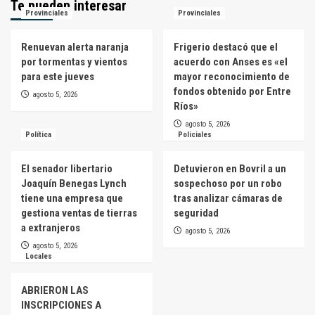
Te pueden interesar
Provinciales
Provinciales
Renuevan alerta naranja
Frigerio destacó que el
por tormentas y vientos
acuerdo con Anses es «el
para este jueves
mayor reconocimiento de
fondos obtenido por Entre
agosto 5, 2026
Ríos»
agosto 5, 2026
Política
Policiales
El senador libertario
Detuvieron en Bovril a un
Joaquín Benegas Lynch
sospechoso por un robo
tiene una empresa que
tras analizar cámaras de
gestiona ventas de tierras
seguridad
a extranjeros
agosto 5, 2026
agosto 5, 2026
Locales
ABRIERON LAS
INSCRIPCIONES A