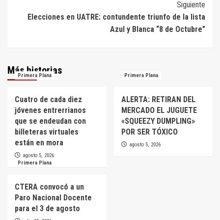
entradas
Siguiente
Elecciones en UATRE: contundente triunfo de la lista
Azul y Blanca “8 de Octubre”
Más historias
Primera Plana
Primera Plana
Cuatro de cada diez
ALERTA: RETIRAN DEL
jóvenes entrerrianos
MERCADO EL JUGUETE
que se endeudan con
«SQUEEZY DUMPLING»
billeteras virtuales
POR SER TÓXICO
están en mora
agosto 5, 2026
agosto 5, 2026
Primera Plana
CTERA convocó a un
Paro Nacional Docente
para el 3 de agosto