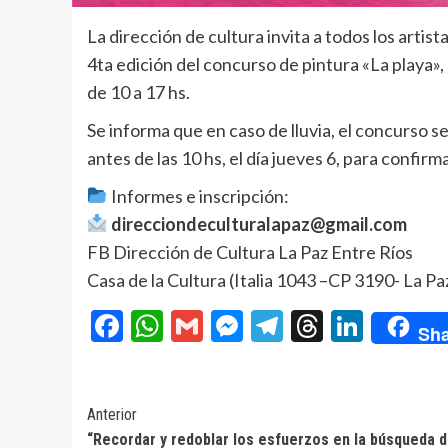
La dirección de cultura invita a todos los artist
4ta edición del concurso de pintura «La playa», 
de 10 a 17 hs.
Se informa que en caso de lluvia, el concurso 
antes de las 10 hs, el día jueves 6, para confi
Informes e inscripción:
direcciondeculturalapaz@gmail.com
FB Dirección de Cultura La Paz Entre Ríos
Casa de la Cultura (Italia 1043 –CP 3190- La P
Facebook
WhatsApp
Gmail
Messenger
Telegram
Threads
Linke
Sha
Navegación
Anterior
“Recordar y redoblar los esfuerzos en la búsqueda 