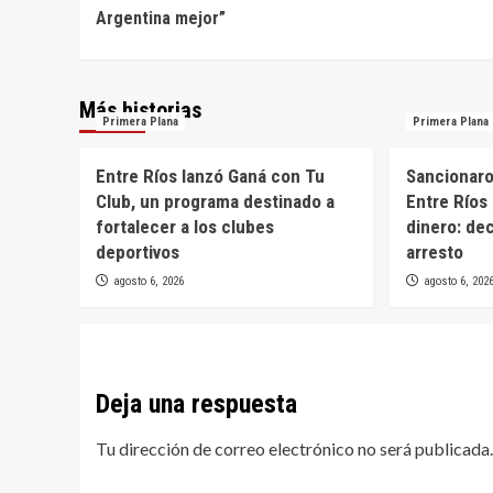
de
Argentina mejor”
entradas
Más historias
Primera Plana
Primera Plana
Entre Ríos lanzó Ganá con Tu
Sancionaron
Club, un programa destinado a
Entre Ríos 
fortalecer a los clubes
dinero: de
deportivos
arresto
agosto 6, 2026
agosto 6, 202
Deja una respuesta
Tu dirección de correo electrónico no será publicada.