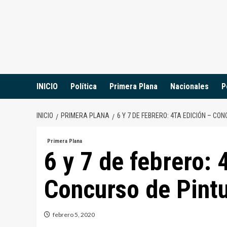
Saltar
al
contenido
INICIO
Política
Primera Plana
Nacionales
P
INICIO
PRIMERA PLANA
6 Y 7 DE FEBRERO: 4TA EDICIÓN – CO
Primera Plana
6 y 7 de febrero: 
Concurso de Pintu
febrero 5, 2020