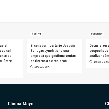
Política
Policiales
ue el
El senador libertario Joaquín
Detuvieron e
 es «el
Benegas Lynch tiene una
sospechoso 
ento de
empresa que gestiona ventas
analizar cá
or Entre
de tierras a extranjeros
agosto 5, 2026
agosto 5, 2026
Clínica Mayo
C