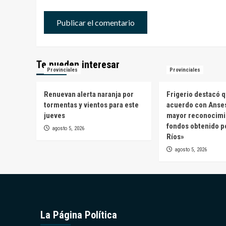
Te pueden interesar
Provinciales
Provinciales
Renuevan alerta naranja por
Frigerio destacó q
tormentas y vientos para este
acuerdo con Anses
jueves
mayor reconocimi
fondos obtenido p
agosto 5, 2026
Ríos»
agosto 5, 2026
La Página Política