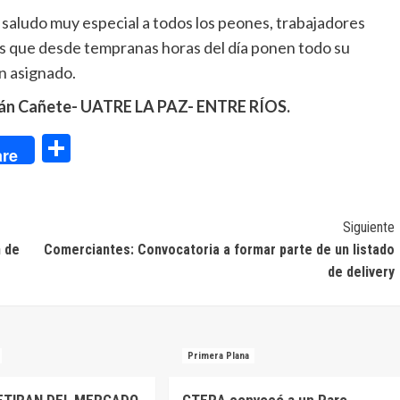
n saludo muy especial a todos los peones, trabajadores
os que desde tempranas horas del día ponen todo su
an asignado.
stián Cañete- UATRE LA PAZ- ENTRE RÍOS.
dIn
Compartir
re
Siguiente
n de
Comerciantes: Convocatoria a formar parte de un listado
de delivery
Primera Plana
ETIRAN DEL MERCADO
CTERA convocó a un Paro