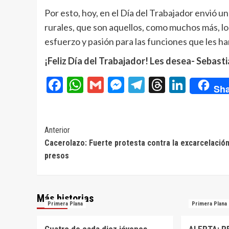
Por esto, hoy, en el Día del Trabajador envió u
rurales, que son aquellos, como muchos más, l
esfuerzo y pasión para las funciones que les h
¡Feliz Día del Trabajador! Les desea- Seba
Facebook
WhatsApp
Gmail
Messenger
Telegram
Threads
Linke
Sha
Navegación
Anterior
Cacerolazo: Fuerte protesta contra la excarcelació
de
presos
entradas
Más historias
Primera Plana
Primera Plana
Cuatro de cada diez jóvenes
ALERTA: R