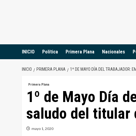
Saltar
al
contenido
INICIO
Política
Primera Plana
Nacionales
P
INICIO
PRIMERA PLANA
1º DE MAYO DÍA DEL TRABAJADOR: E
Primera Plana
1º de Mayo Día de
saludo del titula
mayo 1, 2020