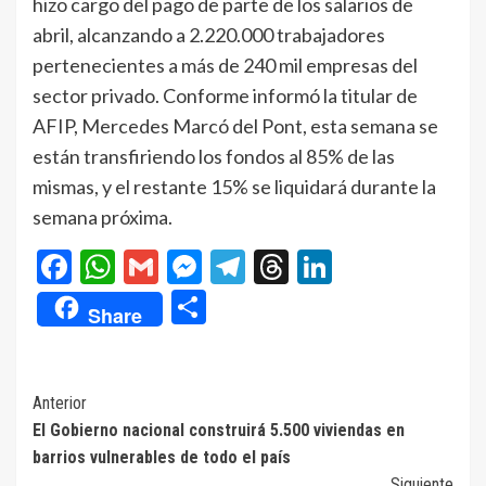
hizo cargo del pago de parte de los salarios de
abril, alcanzando a 2.220.000 trabajadores
pertenecientes a más de 240 mil empresas del
sector privado. Conforme informó la titular de
AFIP, Mercedes Marcó del Pont, esta semana se
están transfiriendo los fondos al 85% de las
mismas, y el restante 15% se liquidará durante la
semana próxima.
Facebook
WhatsApp
Gmail
Messenger
Telegram
Threads
LinkedIn
Compartir
Share
Navegación
Anterior
El Gobierno nacional construirá 5.500 viviendas en
de
barrios vulnerables de todo el país
entradas
Siguiente