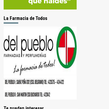
La Farmacia de Todos
Te pueden interesar