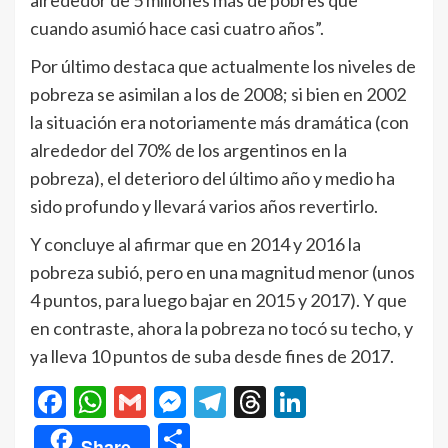
alrededor de 5 millones más de pobres que
cuando asumió hace casi cuatro años”.
Por último destaca que actualmente los niveles de
pobreza se asimilan a los de 2008; si bien en 2002
la situación era notoriamente más dramática (con
alrededor del 70% de los argentinos en la
pobreza), el deterioro del último año y medio ha
sido profundo y llevará varios años revertirlo.
Y concluye al afirmar que en 2014 y 2016 la
pobreza subió, pero en una magnitud menor (unos
4 puntos, para luego bajar en 2015 y 2017). Y que
en contraste, ahora la pobreza no tocó su techo, y
ya lleva 10 puntos de suba desde fines de 2017.
Facebook
WhatsApp
Gmail
Messenger
Telegram
Threads
LinkedIn
Compartir
Share