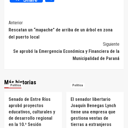
Navegación
Anterior
Rescatan un “mapache” de arriba de un árbol en zona
de
del puerto local
entradas
Siguiente
Se aprobó la Emergencia Económica y Financiera de la
Municipalidad de Paraná
Más historias
Política
Política
Senado de Entre Ríos
El senador libertario
aprobó proyectos
Joaquín Benegas Lynch
educativos, culturales y
tiene una empresa que
de desarrollo regional
gestiona ventas de
en la 10.ª Sesión
tierras a extranjeros