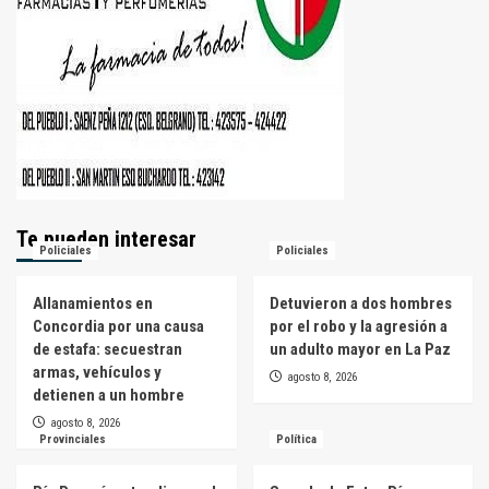
Te pueden interesar
Policiales
Policiales
Allanamientos en
Detuvieron a dos hombres
Concordia por una causa
por el robo y la agresión a
de estafa: secuestran
un adulto mayor en La Paz
armas, vehículos y
agosto 8, 2026
detienen a un hombre
agosto 8, 2026
Provinciales
Política