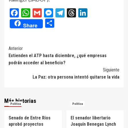
Facebook
WhatsApp
Gmail
Messenger
Telegram
Threads
LinkedIn
Compartir
Share
Navegación
Anterior
Extienden el ATP hasta diciembre, ¿qué empresas
de
podrán acceder al beneficio?
entradas
Siguiente
La Paz: otra persona intentó quitarse la vida
Más historias
Política
Política
Senado de Entre Ríos
El senador libertario
aprobó proyectos
Joaquín Benegas Lynch