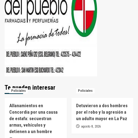
Te pueden interesar
Policiales
Policiales
Allanamientos en
Detuvieron a dos hombres
Concordia por una causa
por el robo y la agresión a
de estafa: secuestran
un adulto mayor en La Paz
armas, vehículos y
agosto 8, 2026
detienen a un hombre