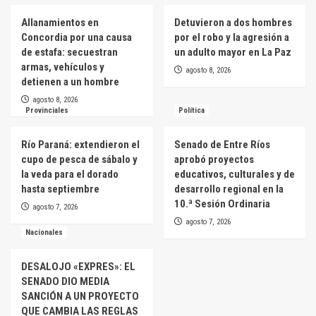
Allanamientos en
Detuvieron a dos hombres
Concordia por una causa
por el robo y la agresión a
de estafa: secuestran
un adulto mayor en La Paz
armas, vehículos y
agosto 8, 2026
detienen a un hombre
agosto 8, 2026
Provinciales
Política
Río Paraná: extendieron el
Senado de Entre Ríos
cupo de pesca de sábalo y
aprobó proyectos
la veda para el dorado
educativos, culturales y de
hasta septiembre
desarrollo regional en la
10.ª Sesión Ordinaria
agosto 7, 2026
agosto 7, 2026
Nacionales
DESALOJO «EXPRES»: EL
SENADO DIO MEDIA
SANCIÓN A UN PROYECTO
QUE CAMBIA LAS REGLAS