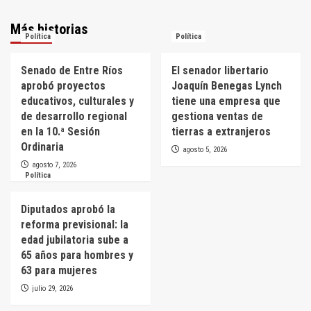
Más historias
Política
Política
Senado de Entre Ríos
El senador libertario
aprobó proyectos
Joaquín Benegas Lynch
educativos, culturales y
tiene una empresa que
de desarrollo regional
gestiona ventas de
en la 10.ª Sesión
tierras a extranjeros
Ordinaria
agosto 5, 2026
agosto 7, 2026
Política
Diputados aprobó la
reforma previsional: la
edad jubilatoria sube a
65 años para hombres y
63 para mujeres
julio 29, 2026