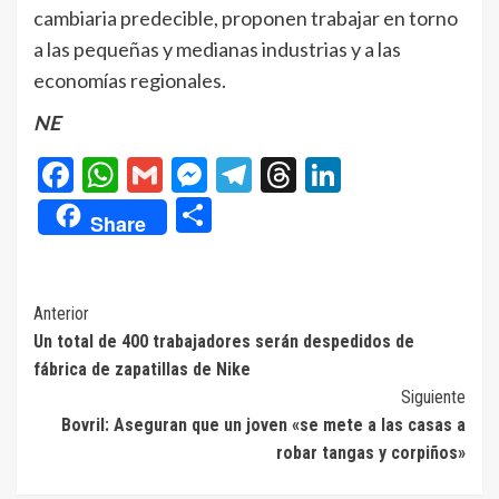
cambiaria predecible, proponen trabajar en torno
a las pequeñas y medianas industrias y a las
economías regionales.
NE
Facebook
WhatsApp
Gmail
Messenger
Telegram
Threads
LinkedIn
Compartir
Share
Navegación
Anterior
Un total de 400 trabajadores serán despedidos de
de
fábrica de zapatillas de Nike
entradas
Siguiente
Bovril: Aseguran que un joven «se mete a las casas a
robar tangas y corpiños»