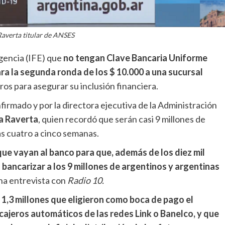
averta titular de ANSES
rgencia (IFE) que
no tengan Clave Bancaria Uniforme
a la segunda ronda de los $ 10.000 a una sucursal
orros para asegurar su inclusión financiera.
irmado y por la directora ejecutiva de la Administración
a Raverta
, quien recordó que serán casi 9 millones de
as cuatro a cinco semanas.
ue vayan al banco para que, además de los diez mil
bancarizar a los 9 millones de argentinos y argentinas
na entrevista con
Radio 10.
si 1,3 millones que eligieron como boca de pago el
 cajeros automáticos de las redes Link o Banelco, y que