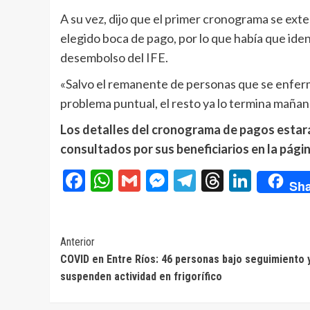
A su vez, dijo que el primer cronograma se ext
elegido boca de pago, por lo que había que ident
desembolso del IFE.
«Salvo el remanente de personas que se enfer
problema puntual, el resto ya lo termina mañan
Los detalles del cronograma de pagos estará
consultados por sus beneficiarios en la pági
Facebook
WhatsApp
Gmail
Messenger
Telegram
Threads
Linke
Sha
Navegación
Anterior
COVID en Entre Ríos: 46 personas bajo seguimiento 
de
suspenden actividad en frigorífico
entradas