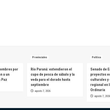
Provinciales
Política
hombres por
Río Paraná: extendieron el
Senado de E
ón a un
cupo de pesca de sábalo y la
proyectos e
a Paz
veda para el dorado hasta
culturales y
septiembre
regional en 
Ordinaria
agosto 7, 2026
agosto 7, 2026