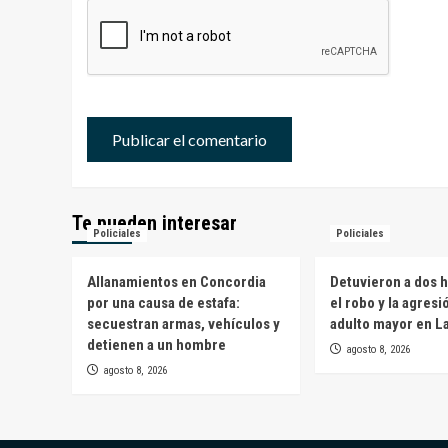
Te pueden interesar
Policiales
Policiales
Allanamientos en Concordia
Detuvieron a dos 
por una causa de estafa:
el robo y la agresi
secuestran armas, vehículos y
adulto mayor en L
detienen a un hombre
agosto 8, 2026
agosto 8, 2026