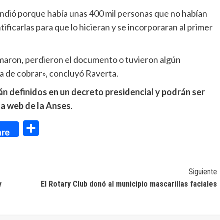
endió porque había unas 400 mil personas que no habían
ificarlas para que lo hicieran y se incorporaran al primer
maron, perdieron el documento o tuvieron algún
a de cobrar», concluyó Raverta.
n definidos en un decreto presidencial y podrán ser
na web de la Anses
.
dIn
Compartir
re
Siguiente
y
El Rotary Club donó al municipio mascarillas faciales