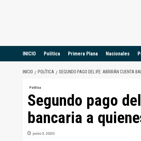
Saltar
al
contenido
INICIO
Política
Primera Plana
Nacionales
P
INICIO
POLÍTICA
SEGUNDO PAGO DEL IFE: ABRIRÁN CUENTA B
Política
Segundo pago del 
bancaria a quien
junio 3, 2020