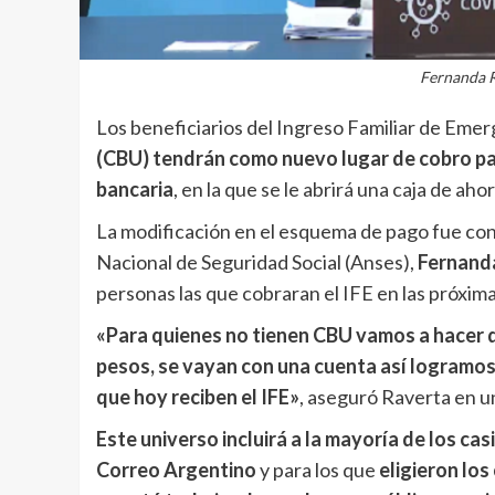
Fernanda R
Los beneficiarios del Ingreso Familiar de Eme
(CBU) tendrán como nuevo lugar de cobro par
bancaria
, en la que se le abrirá una caja de ah
La modificación en el esquema de pago fue conf
Nacional de Seguridad Social (Anses),
Fernand
personas las que cobraran el IFE en las próxim
«Para quienes no tienen CBU vamos a hacer q
pesos, se vayan con una cuenta así logramos 
que hoy reciben el IFE»
, aseguró Raverta en u
Este universo incluirá a la mayoría de los ca
Correo Argentino
y para los que
eligieron los