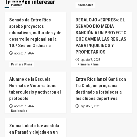
Te pueden interesar
Política
Nacionales
Senado de Entre Ríos
DESALOJO «EXPRES»: EL
aprobó proyectos
SENADO DIO MEDIA
educativos, culturales y de
SANCIÓN A UN PROYECTO
desarrollo regional en la
QUE CAMBIA LAS REGLAS
10.ª Sesión Ordinaria
PARA INQUILINOS Y
PROPIETARIOS
agosto 7, 2026
agosto 7, 2026
Primera Plana
Primera Plana
Alumno de la Escuela
Entre Ríos lanzó Ganá con
Normal de Victoria tiene
Tu Club, un programa
tuberculosis y activaron el
destinado a fortalecer a
protocolo
los clubes deportivos
agosto 7, 2026
agosto 6, 2026
Nacionales
Zulma Lobato fue asistida
en Paraná y alojada en un