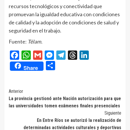
recursos tecnológicos y conectividad que
promuevan la igualdad educativa con condiciones
de calidad y la adopción de condiciones de salud y
seguridad en el trabajo.
Fuente:
Télam.
Facebook
WhatsApp
Gmail
Messenger
Telegram
Threads
LinkedIn
Compartir
Share
Navegación
Anterior
La provincia gestionó ante Nación autorización para que
de
las universidades tomen exámenes finales presenciales
entradas
Siguiente
En Entre Ríos se autorizó la realización de
determinadas actividades culturales y deportivas