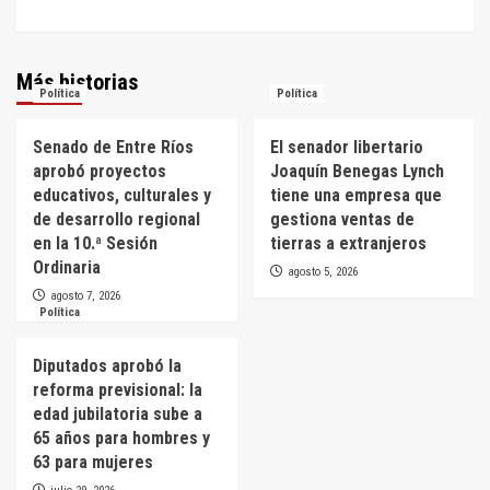
Más historias
Política
Política
Senado de Entre Ríos
El senador libertario
aprobó proyectos
Joaquín Benegas Lynch
educativos, culturales y
tiene una empresa que
de desarrollo regional
gestiona ventas de
en la 10.ª Sesión
tierras a extranjeros
Ordinaria
agosto 5, 2026
agosto 7, 2026
Política
Diputados aprobó la
reforma previsional: la
edad jubilatoria sube a
65 años para hombres y
63 para mujeres