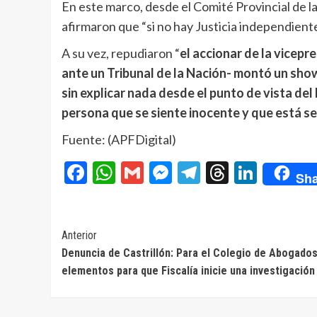
En este marco, desde el Comité Provincial de 
afirmaron que “si no hay Justicia independiente
A su vez, repudiaron “
el accionar de la vicepr
ante un Tribunal de la Nación- montó un sh
sin explicar nada desde el punto de vista del
persona que se siente inocente y que está s
Fuente: (APFDigital)
Facebook
WhatsApp
Gmail
Messenger
Telegram
Threads
Linke
Sha
Navegación
Anterior
Denuncia de Castrillón: Para el Colegio de Abogados
de
elementos para que Fiscalía inicie una investigación
entradas