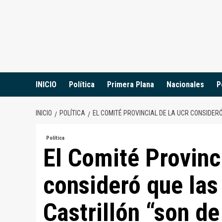
Saltar
al
contenido
INICIO
Política
Primera Plana
Nacionales
P
INICIO
POLÍTICA
EL COMITÉ PROVINCIAL DE LA UCR CONSIDER
Política
El Comité Provinc
consideró que las
Castrillón “son d