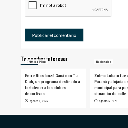
Te pueden interesar
Primera Plana
Nacionales
Entre Ríos lanzó Ganá con Tu
Zulma Lobato fue a
Club, un programa destinado a
Paraná y alojada e
fortalecer a los clubes
municipal para pe
deportivos
situación de calle
agosto 6, 2026
agosto 6, 2026