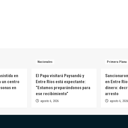
Nacionales
Primera Plana
sistida en
El Papa visitará Paysandú y
Sancionaron 
n un centro
Entre Ríos está expectante:
en Entre Río
rsonas en
“Estamos preparándonos para
dinero: decr
ese recibimiento”
arresto
agosto 6, 2026
agosto 6, 2026