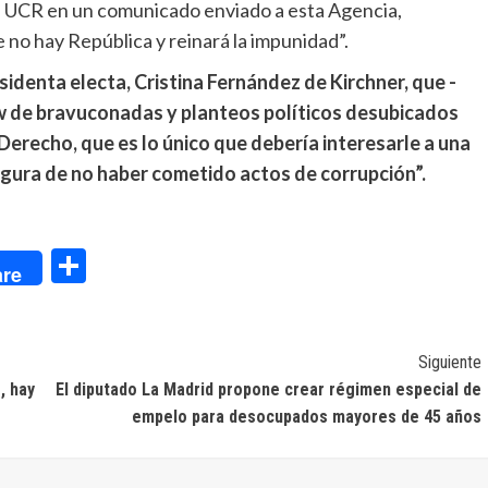
la UCR en un comunicado enviado a esta Agencia,
 no hay República y reinará la impunidad”.
esidenta electa, Cristina Fernández de Kirchner, que -
ow de bravuconadas y planteos políticos desubicados
 Derecho, que es lo único que debería interesarle a una
egura de no haber cometido actos de corrupción”.
dIn
Compartir
re
Siguiente
, hay
El diputado La Madrid propone crear régimen especial de
empelo para desocupados mayores de 45 años