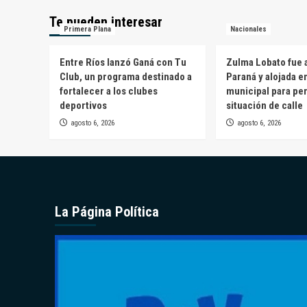
Te pueden interesar
Primera Plana
Nacionales
Entre Ríos lanzó Ganá con Tu
Zulma Lobato fue a
Club, un programa destinado a
Paraná y alojada e
fortalecer a los clubes
municipal para pe
deportivos
situación de calle
agosto 6, 2026
agosto 6, 2026
La Página Política