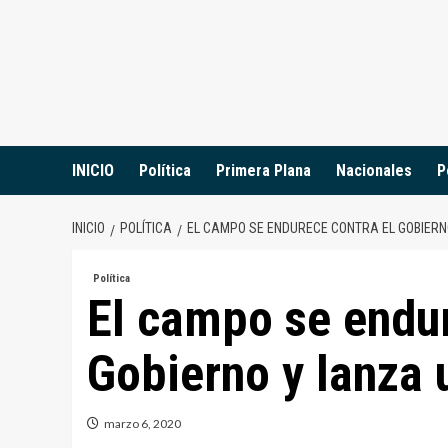
Saltar
al
contenido
INICIO
Política
Primera Plana
Nacionales
P
INICIO
POLÍTICA
EL CAMPO SE ENDURECE CONTRA EL GOBIERN
Política
El campo se endur
Gobierno y lanza 
marzo 6, 2020