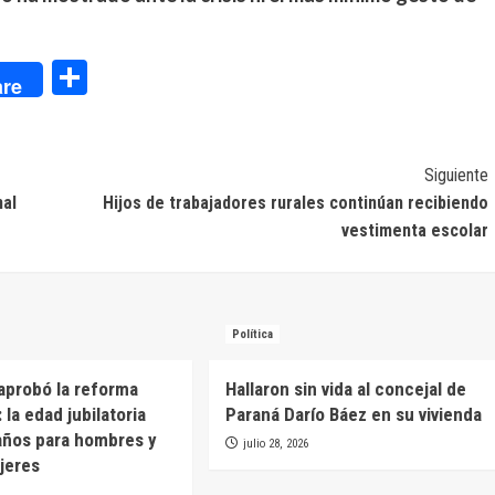
dIn
Compartir
re
Siguiente
nal
Hijos de trabajadores rurales continúan recibiendo
vestimenta escolar
Política
aprobó la reforma
Hallaron sin vida al concejal de
: la edad jubilatoria
Paraná Darío Báez en su vivienda
años para hombres y
julio 28, 2026
jeres