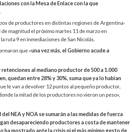
laciones con la Mesa de Enlace con la que
.
upos de productores en distintas regiones de Argentina-
l de magnitud el próximo martes 11 de marzo en
 la ruta 9 en inmediaciones de San Nicolás.
ormaron que «
una vez más, el Gobierno acude a
 retenciones al mediano productor de 500 a 1.000
lven, quedan entre 28% y 30%, suma que ya lo habían
e le van a devolver 12 puntos al pequeño productor,
 donde la mitad de los productores no vieron un peso»,
l del NEA y NOA se sumarán a las medidas de fuerza
sigan desapareciendo productores a costa de mantener
no ha mostrado ante la crisis ni el más mínimo gesto de