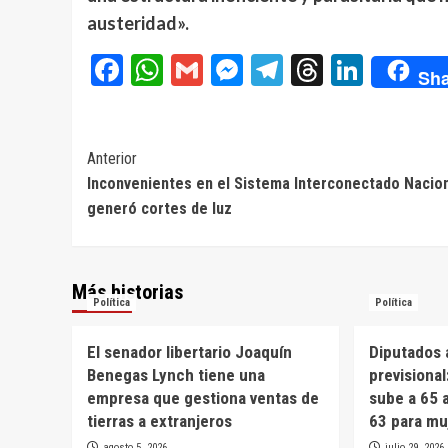
austeridad».
Facebook
WhatsApp
Gmail
Messenger
Telegram
Threads
Linke
Sha
Navegación
Anterior
Inconvenientes en el Sistema Interconectado Nacio
de
generó cortes de luz
entradas
Más historias
Política
Política
El senador libertario Joaquín
Diputados 
Benegas Lynch tiene una
previsional
empresa que gestiona ventas de
sube a 65 
tierras a extranjeros
63 para mu
agosto 5, 2026
julio 29, 2026