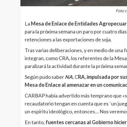
Foto c
La
Mesa de Enlace de Entidades Agropecuar
para la próxima semana un paro por cuatro días,
retenciones a las exportaciones de soja.
Tras varias deliberaciones, y en medio de una f
integran, como CRA, los referentes de la Mesa
paralizará la actividad durante la próxima sema
Según pudo saber
NA
, C
RA, impulsada por su
Mesa de Enlace al amenazar en un comunicado 
CARBAP había advertido más temprano que «si 
recaudatorio tengan en cuenta que es ´un juego
un espíritu ideológico, entonces… Nos veremos 
En tanto,
fuentes cercanas al Gobierno hicier