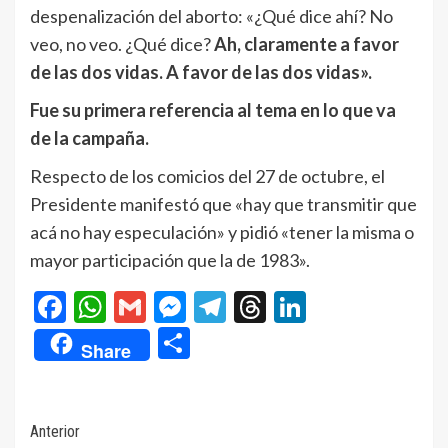
despenalización del aborto: «¿Qué dice ahí? No
veo, no veo. ¿Qué dice?
Ah, claramente a favor
de las dos vidas. A favor de las dos vidas».
Fue su primera referencia al tema en lo que va
de la campaña.
Respecto de los comicios del 27 de octubre, el
Presidente manifestó que «hay que transmitir que
acá no hay especulación» y pidió «tener la misma o
mayor participación que la de 1983».
Facebook
WhatsApp
Gmail
Messenger
Telegram
Threads
LinkedIn
Compartir
Share
Navegación
Anterior