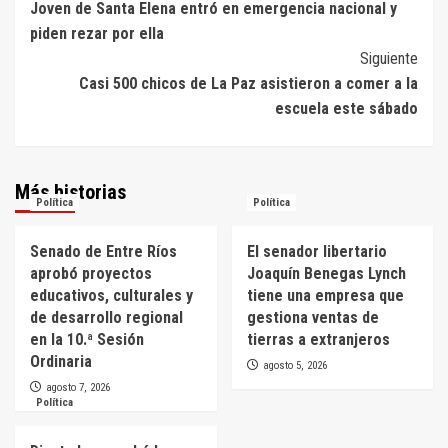
Joven de Santa Elena entró en emergencia nacional y
de
piden rezar por ella
entradas
Siguiente
Casi 500 chicos de La Paz asistieron a comer a la
escuela este sábado
Más historias
Política
Política
Senado de Entre Ríos
El senador libertario
aprobó proyectos
Joaquín Benegas Lynch
educativos, culturales y
tiene una empresa que
de desarrollo regional
gestiona ventas de
en la 10.ª Sesión
tierras a extranjeros
Ordinaria
agosto 5, 2026
agosto 7, 2026
Política