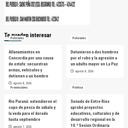
Te pueden interesar
Policiales
Policiales
Allanamientos en
Detuvieron a dos hombres
Concordia por una causa
por el robo y la agresión a
de estafa: secuestran
un adulto mayor en La Paz
armas, vehículos y
agosto 8, 2026
detienen a un hombre
agosto 8, 2026
Provinciales
Política
Río Paraná: extendieron el
Senado de Entre Ríos
cupo de pesca de sábalo y
aprobó proyectos
la veda para el dorado
educativos, culturales y de
hasta septiembre
desarrollo regional en la
10.ª Sesión Ordinaria
agosto 7, 2026