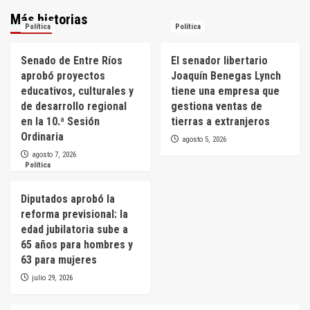
Más historias
Política
Política
Senado de Entre Ríos
El senador libertario
aprobó proyectos
Joaquín Benegas Lynch
educativos, culturales y
tiene una empresa que
de desarrollo regional
gestiona ventas de
en la 10.ª Sesión
tierras a extranjeros
Ordinaria
agosto 5, 2026
agosto 7, 2026
Política
Diputados aprobó la
reforma previsional: la
edad jubilatoria sube a
65 años para hombres y
63 para mujeres
julio 29, 2026