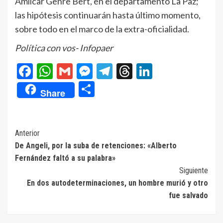
Amilcar Genre Bert, en el departamento La Paz;
las hipótesis continuarán hasta último momento,
sobre todo en el marco de la extra-oficialidad.
Política con vos- Infopaer
Facebook
WhatsApp
Gmail
Messenger
Telegram
Threads
LinkedIn
Compartir
Share
Navegación
Anterior
De Angeli, por la suba de retenciones: «Alberto
de
Fernández faltó a su palabra»
entradas
Siguiente
En dos autodeterminaciones, un hombre murió y otro
fue salvado