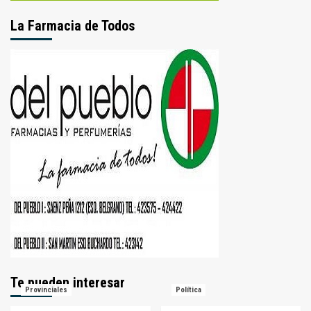
La Farmacia de Todos
Te pueden interesar
Provinciales
Política