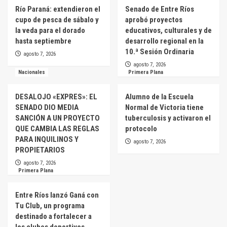
Río Paraná: extendieron el
Senado de Entre Ríos
cupo de pesca de sábalo y
aprobó proyectos
la veda para el dorado
educativos, culturales y de
hasta septiembre
desarrollo regional en la
10.ª Sesión Ordinaria
agosto 7, 2026
agosto 7, 2026
Nacionales
Primera Plana
DESALOJO «EXPRES»: EL
Alumno de la Escuela
SENADO DIO MEDIA
Normal de Victoria tiene
SANCIÓN A UN PROYECTO
tuberculosis y activaron el
QUE CAMBIA LAS REGLAS
protocolo
PARA INQUILINOS Y
agosto 7, 2026
PROPIETARIOS
agosto 7, 2026
Primera Plana
Entre Ríos lanzó Ganá con
Tu Club, un programa
destinado a fortalecer a
los clubes deportivos