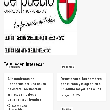
Te pueden interesar
Policiales
Policiales
Allanamientos en
Detuvieron a dos hombres
Concordia por una causa
por el robo y la agresión a
de estafa: secuestran
un adulto mayor en La Paz
armas, vehículos y
agosto 8, 2026
detienen a un hombre
agosto 8, 2026
Provinciales
Política