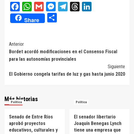
Facebook
WhatsApp
Gmail
Messenger
Telegram
Threads
LinkedIn
Compartir
Share
Navegación
Anterior
Bordet acordó modificaciones en el Consenso Fiscal
de
para las autonomías provinciales
entradas
Siguiente
El Gobierno congela tarifas de luz y gas hasta junio 2020
Más historias
Política
Política
Senado de Entre Ríos
El senador libertario
aprobó proyectos
Joaquín Benegas Lynch
educativos, culturales y
tiene una empresa que