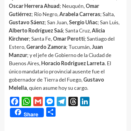
Oscar Herrera Ahuad
; Neuquén,
Omar
Gutiérrez
; Río Negro,
Arabela Carreras
; Salta,
Gustavo Sáenz
; San Juan,
Sergio Uñac
; San Luis,
Alberto Rodríguez Saá
; Santa Cruz,
Alicia
Kirchner
; Santa Fe,
Omar Perotti
; Santiago del
Estero,
Gerardo Zamora
; Tucumán,
Juan
Manzur
; y el jefe de Gobierno de la Ciudad de
Buenos Aires,
Horacio Rodríguez Larreta
. El
único mandatario provincial ausente fue el
gobernador de Tierra del Fuego,
Gustavo
Melella
, quien asume hoy su cargo.
Facebook
WhatsApp
Gmail
Messenger
Telegram
Threads
LinkedIn
Compartir
Share