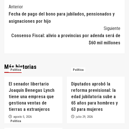
Navegación
Anterior
Fecha de pago del bono para jubilados, pensionados y
de
asignaciones por hijo
entradas
Siguiente
Consenso Fiscal: alivio a provincias por adenda será de
$60 mil millones
Más historias
Política
Política
El senador libertario
Diputados aprobó la
Joaquín Benegas Lynch
reforma previsional: la
tiene una empresa que
edad jubilatoria sube a
gestiona ventas de
65 años para hombres y
tierras a extranjeros
63 para mujeres
agosto 5, 2026
julio 29, 2026
Política