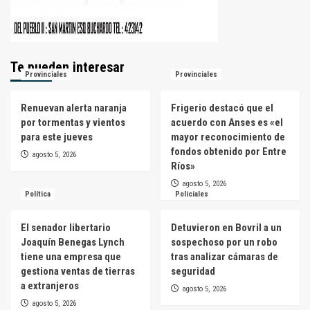
Te pueden interesar
Provinciales
Provinciales
Renuevan alerta naranja
Frigerio destacó que el
por tormentas y vientos
acuerdo con Anses es «el
para este jueves
mayor reconocimiento de
fondos obtenido por Entre
agosto 5, 2026
Ríos»
agosto 5, 2026
Política
Policiales
El senador libertario
Detuvieron en Bovril a un
Joaquín Benegas Lynch
sospechoso por un robo
tiene una empresa que
tras analizar cámaras de
gestiona ventas de tierras
seguridad
a extranjeros
agosto 5, 2026
agosto 5, 2026