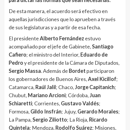
para dictar las normas que sean necesarias.
De esta manera, el acuerdo será efectivo en
aquellas jurisdicciones que lo aprueben a través
de sus legislaturas y a partir de esa fecha.
El presidente
Alberto Fernández
estuvo
acompañado por el jefe de Gabinete,
Santiago
Cafiero
; el ministro del Interior,
Eduardo de
Pedro
y el presidente de la Cámara de Diputados,
Sergio Massa
. Además de
Bordet
participaron
los gobernadores de Buenos Aires,
Axel Kicillof
;
Catamarca,
Raúl Jalil
; Chaco,
Jorge Capitanich
;
Chubut,
Mariano Arcioni
; Córdoba,
Juan
Schiaretti
; Corrientes,
Gustavo Valdés
;
Formosa,
Gildo Insfrán
; Jujuy,
Gerardo Morales
;
La Pampa,
Sergio Ziliotto
; La Rioja,
Ricardo
Quintela
; Mendoza,
Rodolfo Suárez
; Misiones,