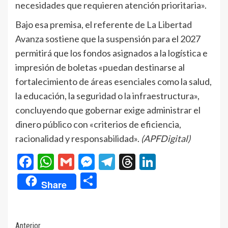
necesidades que requieren atención prioritaria».
Bajo esa premisa, el referente de La Libertad
Avanza sostiene que la suspensión para el 2027
permitirá que los fondos asignados a la logística e
impresión de boletas «puedan destinarse al
fortalecimiento de áreas esenciales como la salud,
la educación, la seguridad o la infraestructura»,
concluyendo que gobernar exige administrar el
dinero público con «criterios de eficiencia,
racionalidad y responsabilidad».
(APFDigital)
Facebook
WhatsApp
Gmail
Messenger
Telegram
Threads
LinkedIn
Compartir
Share
Navegación
Anterior