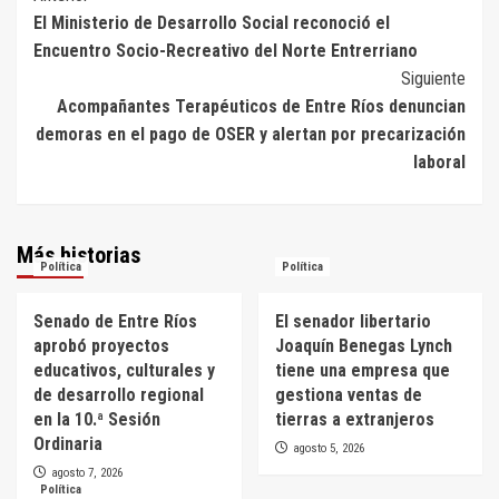
El Ministerio de Desarrollo Social reconoció el
de
Encuentro Socio-Recreativo del Norte Entrerriano
entradas
Siguiente
Acompañantes Terapéuticos de Entre Ríos denuncian
demoras en el pago de OSER y alertan por precarización
laboral
Más historias
Política
Política
Senado de Entre Ríos
El senador libertario
aprobó proyectos
Joaquín Benegas Lynch
educativos, culturales y
tiene una empresa que
de desarrollo regional
gestiona ventas de
en la 10.ª Sesión
tierras a extranjeros
Ordinaria
agosto 5, 2026
agosto 7, 2026
Política