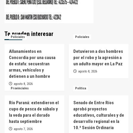
Te pueden interesar
Policiales
Policiales
Allanamientos en
Detuvieron a dos hombres
Concordia por una causa
por el robo y la agresión a
de estafa: secuestran
un adulto mayor en La Paz
armas, vehículos y
agosto 8, 2026
detienen a un hombre
agosto 8, 2026
Provinciales
Política
Río Paraná: extendieron el
Senado de Entre Ríos
cupo de pesca de sábalo y
aprobó proyectos
la veda para el dorado
educativos, culturales y de
hasta septiembre
desarrollo regional en la
10.ª Sesión Ordinaria
agosto 7, 2026