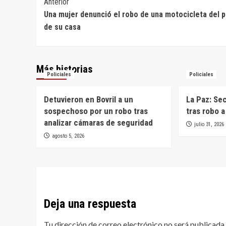
Navegación
Anterior
Una mujer denunció el robo de una motocicleta del p
de
de su casa
entradas
Más historias
Policiales
Policiales
Detuvieron en Bovril a un
La Paz: Se
sospechoso por un robo tras
tras robo 
analizar cámaras de seguridad
julio 31, 2026
agosto 5, 2026
Deja una respuesta
Tu dirección de correo electrónico no será publicada.