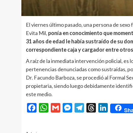
El viernes último pasado, una persona de sexo 
Evita Mil,
ponía en conocimiento que momentos
31 años de edad le había sustraído de su dom
correspondiente caja y cargador entre otr
A raíz de la inmediata intervención policial, es
pertenencias denunciadas como sustraídas, por 
Dr. Facundo Barboza, se procedió al Formal Se
propietaria, siendo luego debidamente identifi
este medio.
Facebook
WhatsApp
Gmail
Messenger
Telegram
Threads
Linke
Sha