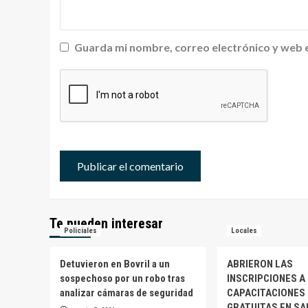
Guarda mi nombre, correo electrónico y web 
Te pueden interesar
Policiales
Locales
Detuvieron en Bovril a un
ABRIERON LAS
sospechoso por un robo tras
INSCRIPCIONES A
analizar cámaras de seguridad
CAPACITACIONES
GRATUITAS EN S