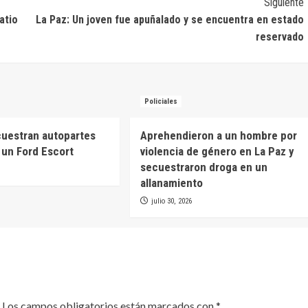
Siguiente
atio
La Paz: Un joven fue apuñalado y se encuentra en estado
reservado
Policiales
cuestran autopartes
Aprehendieron a un hombre por
a un Ford Escort
violencia de género en La Paz y
secuestraron droga en un
allanamiento
julio 30, 2026
Los campos obligatorios están marcados con
*