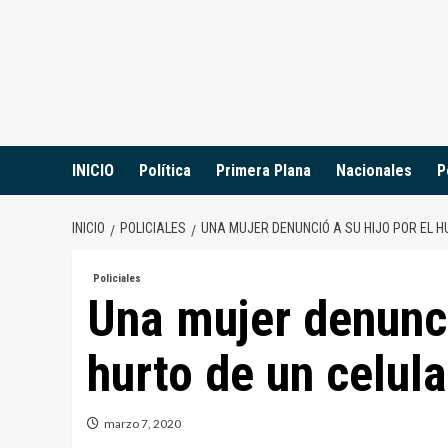
Saltar
al
contenido
INICIO
Política
Primera Plana
Nacionales
P
INICIO
POLICIALES
UNA MUJER DENUNCIÓ A SU HIJO POR EL 
Policiales
Una mujer denunci
hurto de un celul
marzo 7, 2020