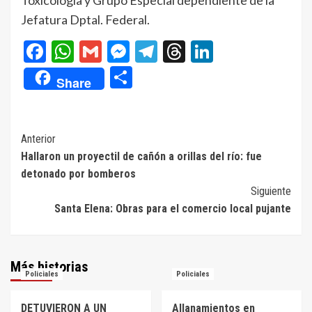
Jefatura Dptal. Federal.
Facebook
WhatsApp
Gmail
Messenger
Telegram
Threads
LinkedIn
Compartir
Share
Navegación
Anterior
Hallaron un proyectil de cañón a orillas del río: fue
de
detonado por bomberos
entradas
Siguiente
Santa Elena: Obras para el comercio local pujante
Más historias
Policiales
Policiales
DETUVIERON A UN
Allanamientos en