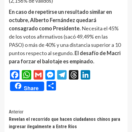
(2,156% de válidos)
En caso de repetirse un resultado similar en
octubre, Alberto Fernández quedará
consagrado como Presidente.
Necesita el 45%
de los votos afirmativos (sacó 49,49% en las
PASO) o más de 40% y una distancia superior a 10
puntos respecto al segundo.
El desafío de Macri
para forzar el balotaje es empinado.
Facebook
WhatsApp
Gmail
Messenger
Telegram
Threads
LinkedIn
Compartir
Share
Navegación
Anterior
Revelan el recorrido que hacen ciudadanos chinos para
de
ingresar ilegalmente a Entre Ríos