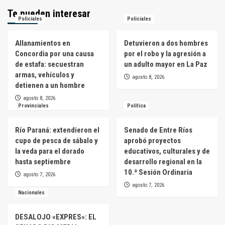
Te pueden interesar
Policiales
Policiales
Allanamientos en
Detuvieron a dos hombres
Concordia por una causa
por el robo y la agresión a
de estafa: secuestran
un adulto mayor en La Paz
armas, vehículos y
agosto 8, 2026
detienen a un hombre
agosto 8, 2026
Provinciales
Política
Río Paraná: extendieron el
Senado de Entre Ríos
cupo de pesca de sábalo y
aprobó proyectos
la veda para el dorado
educativos, culturales y de
hasta septiembre
desarrollo regional en la
10.ª Sesión Ordinaria
agosto 7, 2026
agosto 7, 2026
Nacionales
DESALOJO «EXPRES»: EL