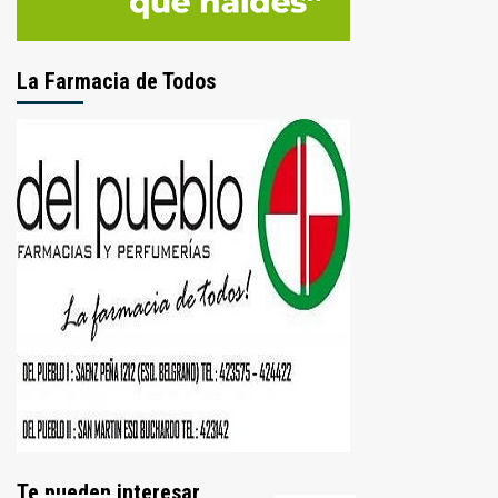
La Farmacia de Todos
Te pueden interesar