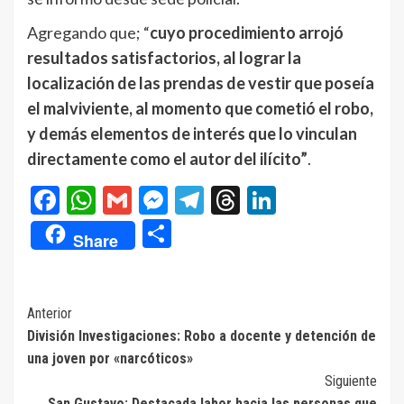
Agregando que; “
cuyo procedimiento arrojó
resultados satisfactorios, al lograr la
localización de las prendas de vestir que poseía
el malviviente, al momento que cometió el robo,
y demás elementos de interés que lo vinculan
directamente como el autor del ilícito”
.
Facebook
WhatsApp
Gmail
Messenger
Telegram
Threads
LinkedIn
Compartir
Share
Navegación
Anterior
División Investigaciones: Robo a docente y detención de
de
una joven por «narcóticos»
entradas
Siguiente
San Gustavo: Destacada labor hacia las personas que