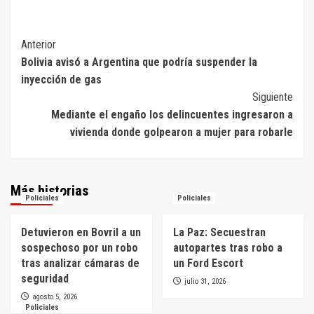
Navegación
Anterior
Bolivia avisó a Argentina que podría suspender la
de
inyección de gas
entradas
Siguiente
Mediante el engaño los delincuentes ingresaron a
vivienda donde golpearon a mujer para robarle
Más historias
Policiales
Policiales
Detuvieron en Bovril a un
La Paz: Secuestran
sospechoso por un robo
autopartes tras robo a
tras analizar cámaras de
un Ford Escort
seguridad
julio 31, 2026
agosto 5, 2026
Policiales