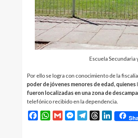
Escuela Secundaria 
Por ello se logra con conocimiento de la fiscal
poder de jóvenes menores de edad, quienes
fueron localizadas en una zona de descampad
telefónico recibido en la dependencia.
Facebook
WhatsApp
Gmail
Messenger
Telegram
Threads
Linke
Sha