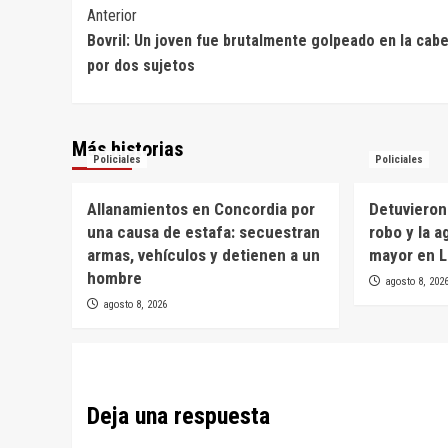
Navegación
Anterior
Bovril: Un joven fue brutalmente golpeado en la cab
de
por dos sujetos
entradas
Más historias
Policiales
Policiales
Allanamientos en Concordia por
Detuvieron
una causa de estafa: secuestran
robo y la a
armas, vehículos y detienen a un
mayor en L
hombre
agosto 8, 202
agosto 8, 2026
Deja una respuesta