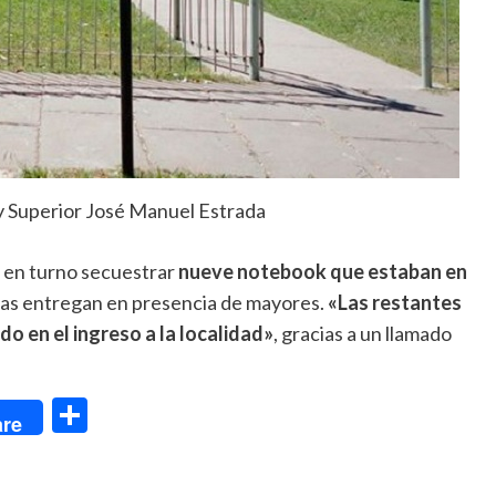
y Superior José Manuel Estrada
ía en turno secuestrar
nueve notebook
que estaban en
las entregan en presencia de mayores.
«Las restantes
o en el ingreso a la localidad»
, gracias a un llamado
dIn
Compartir
re