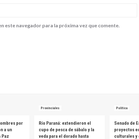
en este navegador para la próxima vez que comente.
Provinciales
Política
hombres por
Río Paraná: extendieron el
Senado de E
ón a un
cupo de pesca de sábalo y la
proyectos e
a Paz
veda para el dorado hasta
culturales y