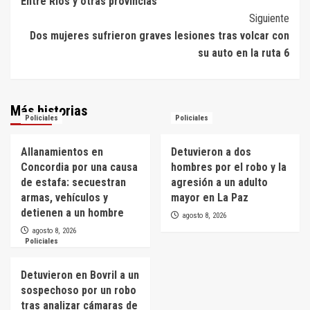
Entre Ríos y otras provincias
entradas
Siguiente
Dos mujeres sufrieron graves lesiones tras volcar con
su auto en la ruta 6
Más historias
Policiales
Policiales
Allanamientos en
Detuvieron a dos
Concordia por una causa
hombres por el robo y la
de estafa: secuestran
agresión a un adulto
armas, vehículos y
mayor en La Paz
detienen a un hombre
agosto 8, 2026
agosto 8, 2026
Policiales
Detuvieron en Bovril a un
sospechoso por un robo
tras analizar cámaras de