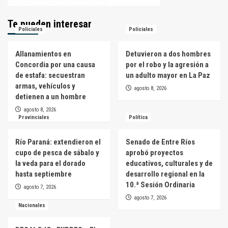
Te pueden interesar
Policiales
Policiales
Allanamientos en
Detuvieron a dos hombres
Concordia por una causa
por el robo y la agresión a
de estafa: secuestran
un adulto mayor en La Paz
armas, vehículos y
agosto 8, 2026
detienen a un hombre
agosto 8, 2026
Provinciales
Política
Río Paraná: extendieron el
Senado de Entre Ríos
cupo de pesca de sábalo y
aprobó proyectos
la veda para el dorado
educativos, culturales y de
hasta septiembre
desarrollo regional en la
10.ª Sesión Ordinaria
agosto 7, 2026
agosto 7, 2026
Nacionales