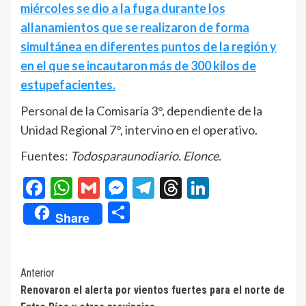
miércoles se dio a la fuga durante los
allanamientos que se realizaron de forma
simultánea en diferentes puntos de la región y
en el que se incautaron más de 300 kilos de
estupefacientes.
Personal de la Comisaría 3°, dependiente de la
Unidad Regional 7°, intervino en el operativo.
Fuentes:
Todosparaunodiario. Elonce.
Facebook
WhatsApp
Gmail
Messenger
Telegram
Threads
LinkedIn
Compartir
Share
Navegación
Anterior
Renovaron el alerta por vientos fuertes para el norte de
de