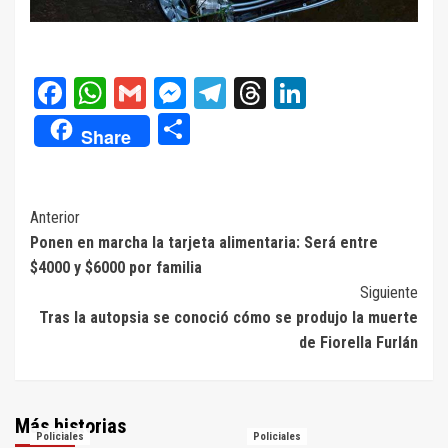
Facebook
WhatsApp
Gmail
Messenger
Telegram
Threads
LinkedIn
Compartir
Share
Navegación
Anterior
Ponen en marcha la tarjeta alimentaria: Será entre
de
$4000 y $6000 por familia
entradas
Siguiente
Tras la autopsia se conoció cómo se produjo la muerte
de Fiorella Furlán
Más historias
Policiales
Policiales