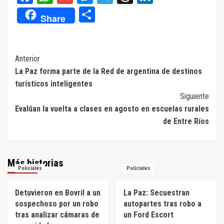
Compartir
Share
Navegación
Anterior
La Paz forma parte de la Red de argentina de destinos
de
turísticos inteligentes
entradas
Siguiente
Evalúan la vuelta a clases en agosto en escuelas rurales
de Entre Ríos
Más historias
Policiales
Policiales
Detuvieron en Bovril a un
La Paz: Secuestran
sospechoso por un robo
autopartes tras robo a
tras analizar cámaras de
un Ford Escort