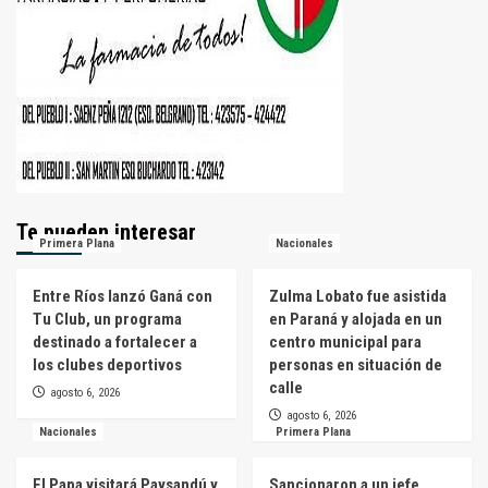
Te pueden interesar
Primera Plana
Nacionales
Entre Ríos lanzó Ganá con
Zulma Lobato fue asistida
Tu Club, un programa
en Paraná y alojada en un
destinado a fortalecer a
centro municipal para
los clubes deportivos
personas en situación de
calle
agosto 6, 2026
agosto 6, 2026
Nacionales
Primera Plana
El Papa visitará Paysandú y
Sancionaron a un jefe