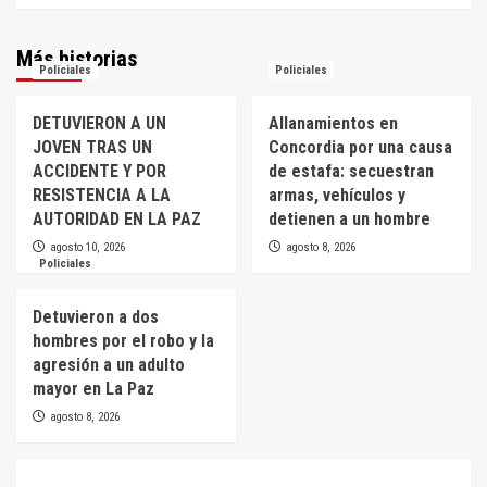
Más historias
Policiales
Policiales
DETUVIERON A UN
Allanamientos en
JOVEN TRAS UN
Concordia por una causa
ACCIDENTE Y POR
de estafa: secuestran
RESISTENCIA A LA
armas, vehículos y
AUTORIDAD EN LA PAZ
detienen a un hombre
agosto 10, 2026
agosto 8, 2026
Policiales
Detuvieron a dos
hombres por el robo y la
agresión a un adulto
mayor en La Paz
agosto 8, 2026