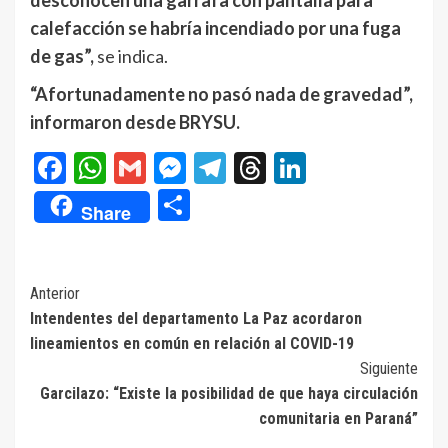
calefacción se habría incendiado por una fuga
de gas”,
se indica.
“Afortunadamente no pasó nada de gravedad”,
informaron desde BRYSU.
Facebook
WhatsApp
Gmail
Messenger
Telegram
Threads
LinkedIn
Compartir
Share
Navegación
Anterior
Intendentes del departamento La Paz acordaron
de
lineamientos en común en relación al COVID-19
entradas
Siguiente
Garcilazo: “Existe la posibilidad de que haya circulación
comunitaria en Paraná”