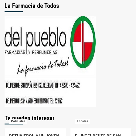
La Farmacia de Todos
Te pueden interesar
Policiales
Locales
DETUVIERON A UN JOVEN
EL INTENDENTE DE SAN