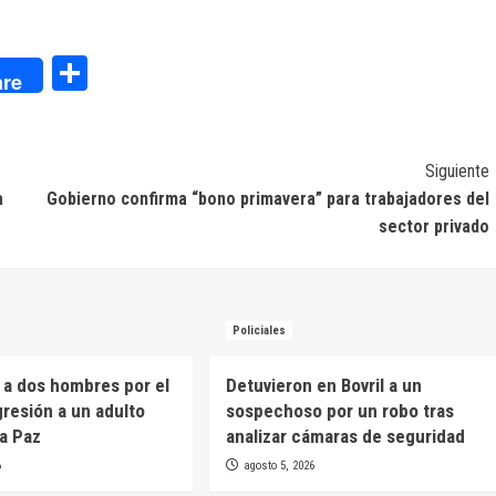
dIn
Compartir
re
Siguiente
a
Gobierno confirma “bono primavera” para trabajadores del
sector privado
Policiales
 a dos hombres por el
Detuvieron en Bovril a un
gresión a un adulto
sospechoso por un robo tras
a Paz
analizar cámaras de seguridad
6
agosto 5, 2026