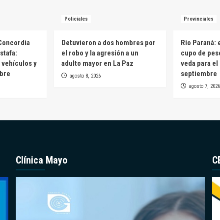
Policiales
Provinciales
Concordia
Detuvieron a dos hombres por
Río Paraná: 
stafa:
el robo y la agresión a un
cupo de pesc
 vehículos y
adulto mayor en La Paz
veda para el
mbre
septiembre
agosto 8, 2026
agosto 7, 2026
Clínica Mayo
C