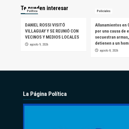
Te pueden interesar
Política
Policiales
DANIEL ROSSI VISITÓ
Allanamientos en 
VILLAGUAY Y SE REUNIÓ CON
por una causa de e
VECINOS Y MEDIOS LOCALES
secuestran armas,
detienen a un ho
agosto 9, 2026
agosto 8, 2026
La Página Política