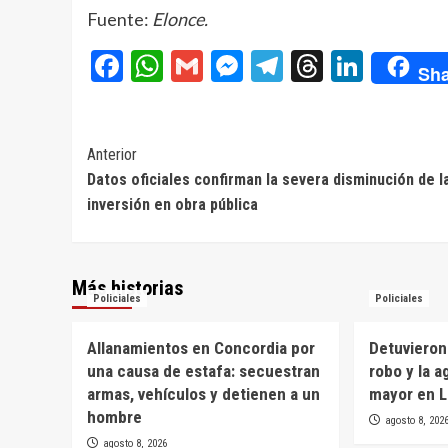
Fuente:
Elonce.
Facebook
WhatsApp
Gmail
Messenger
Telegram
Threads
Linke
Sha
Navegación
Anterior
Datos oficiales confirman la severa disminución de l
de
inversión en obra pública
entradas
Más historias
Policiales
Policiales
Allanamientos en Concordia por
Detuvieron
una causa de estafa: secuestran
robo y la a
armas, vehículos y detienen a un
mayor en L
hombre
agosto 8, 202
agosto 8, 2026