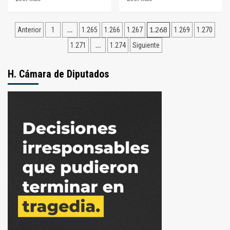
medidas
más
más
nacionales
sobre
sobre
Navegación
La
La
…
1.268
Anterior
1
1.265
1.266
1.267
1.269
1.270
promesa
Peña
de
…
1.271
1.274
Siguiente
de
del
campaña
Litoral
entradas
de
recibirá
H. Cámara de Diputados
Alberto
a
a
Antonio
la
Tarragó
industria:
Ros
«Vamos
y
a
Chamamé
levantar
Trío
las
persianas»