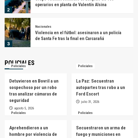
operarios en planta de Valentín Alsina
2
Nacionales
Violencia en el fútbol: asesinaron a un policía
de Santa Fe tras la final en Carcarañá
3
Nacionales
POLICIALES
Policiales
Vuelve la «bomba polar»: frío extremo y posible
Policiales
nieve en zonas poco habituales de Argentina
4
Detuvieron en Bovril a un
La Paz: Secuestran
sospechoso por un robo
autopartes tras robo a un
Nacionales
tras analizar cámaras de
Ford Escort
El Gobierno nacional autorizó anticipos de
seguridad
julio 31, 2026
hasta $400.000 millones para Entre Ríos, Santa
agosto 5, 2026
Fe y Jujuy
5
Policiales
Policiales
Nacionales
Aprehendieron a un
Secuestraron un arma de
El falso Kevin Costner: una jubilada de
hombre por violencia de
fuego y municiones en
Madariaga sufrió «la estafa del amor» y perdió