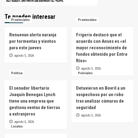
Te pueden interesar
Provinciales
Provinciales
Renuevan alerta naranja
Frigerio destacó que el
por tormentas y vientos
acuerdo con Anses es «el
para este jueves
mayor reconocimiento de
fondos obtenido por Entre
agosto 5, 2026
Ríos»
agosto 5, 2026
Política
Policiales
El senador libertario
Detuvieron en Bovril a un
Joaquín Benegas Lynch
sospechoso por un robo
tiene una empresa que
tras analizar cámaras de
gestiona ventas de tierras
seguridad
a extranjeros
agosto 5, 2026
agosto 5, 2026
Locales