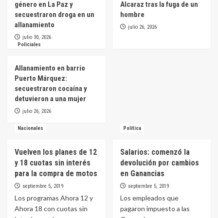
género en La Paz y
Alcaraz tras la fuga de un
más de 3,6 millones de pesos
1
secuestraron droga en un
hombre
allanamiento
julio 26, 2026
julio 30, 2026
Nacionales
Policiales
Grupo Techint confirmó el despido de 150
operarios en planta de Valentín Alsina
2
Allanamiento en barrio
Puerto Márquez:
secuestraron cocaína y
Nacionales
detuvieron a una mujer
Violencia en el fútbol: asesinaron a un policía
de Santa Fe tras la final en Carcarañá
julio 26, 2026
3
Nacionales
Política
Nacionales
Vuelven los planes de 12
Salarios: comenzó la
Vuelve la «bomba polar»: frío extremo y posible
y 18 cuotas sin interés
devolución por cambios
nieve en zonas poco habituales de Argentina
4
para la compra de motos
en Ganancias
septiembre 5, 2019
septiembre 5, 2019
Nacionales
Los programas Ahora 12 y
Los empleados que
El Gobierno nacional autorizó anticipos de
Ahora 18 con cuotas sin
pagaron impuesto a las
hasta $400.000 millones para Entre Ríos, Santa