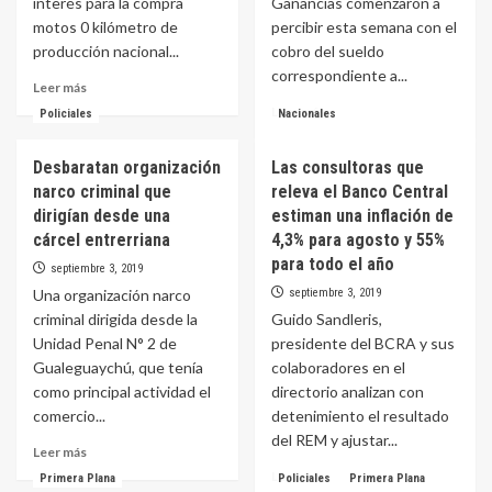
interés para la compra
Ganancias comenzaron a
Fe y Jujuy
5
motos 0 kilómetro de
percibir esta semana con el
producción nacional...
cobro del sueldo
correspondiente a...
Leer
Leer más
más
Leer
Leer más
Policiales
Nacionales
sobre
más
Vuelven
sobre
Desbaratan organización
Las consultoras que
los
Salarios:
planes
narco criminal que
releva el Banco Central
comenzó
de
la
dirigían desde una
estiman una inflación de
12
devolución
cárcel entrerriana
4,3% para agosto y 55%
y
por
para todo el año
septiembre 3, 2019
18
cambios
cuotas
Una organización narco
septiembre 3, 2019
en
sin
Ganancias
criminal dirigida desde la
Guido Sandleris,
interés
Unidad Penal N° 2 de
presidente del BCRA y sus
para
Gualeguaychú, que tenía
colaboradores en el
la
como principal actividad el
directorio analizan con
compra
comercio...
detenimiento el resultado
de
motos
del REM y ajustar...
Leer
Leer más
más
Leer
Leer más
Primera Plana
Policiales
Primera Plana
sobre