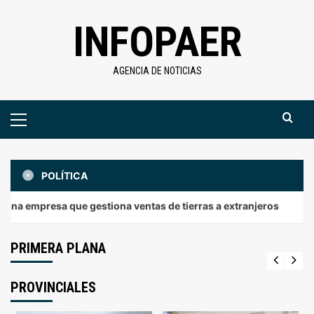
Saltar
INFOPAER
al
contenido
AGENCIA DE NOTICIAS
Menú
primario
POLÍTICA
Primera Plana
Cuatro de cada diez jóvenes entrerrianos que
sa que gestiona ventas de tierras a extranjeros
Dip
se endeudan con billeteras virtuales están en
mora
PRIMERA PLANA
agosto 5, 2026
PROVINCIALES
Nacionales