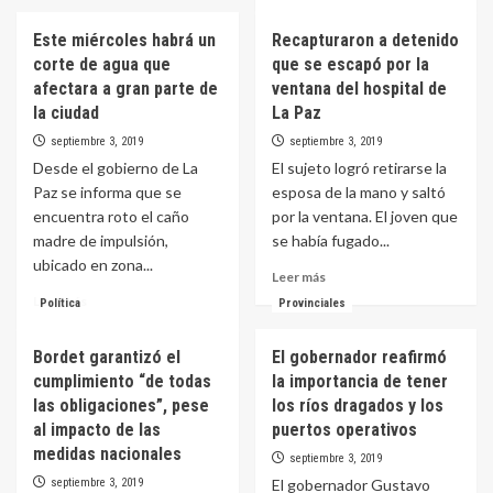
más
Desbaratan
sobre
Este miércoles habrá un
Recapturaron a detenido
organización
Las
narco
corte de agua que
que se escapó por la
consultoras
criminal
que
afectara a gran parte de
ventana del hospital de
que
releva
la ciudad
La Paz
dirigían
el
septiembre 3, 2019
septiembre 3, 2019
desde
Banco
una
Desde el gobierno de La
El sujeto logró retirarse la
Central
cárcel
estiman
Paz se informa que se
esposa de la mano y saltó
entrerriana
una
encuentra roto el caño
por la ventana. El joven que
inflación
madre de impulsión,
se había fugado...
de
ubicado en zona...
4,3%
Leer
Leer más
para
más
Leer
Leer más
Política
Provinciales
agosto
sobre
más
y
Recapturaron
sobre
Bordet garantizó el
El gobernador reafirmó
55%
a
Este
para
detenido
cumplimiento “de todas
la importancia de tener
miércoles
todo
que
habrá
las obligaciones”, pese
los ríos dragados y los
el
se
un
al impacto de las
puertos operativos
año
escapó
corte
medidas nacionales
septiembre 3, 2019
por
de
la
septiembre 3, 2019
El gobernador Gustavo
agua