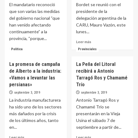
ventana
que
El mandatario reconoció
Bordet se reunió con el
del
afectara
que son varias las medidas
presidente de la
hospital
a
del gobierno nacional “que
delegación argentina de la
de
gran
han venido afectando
CARU, Mauro Vazón, este
La
parte
continuamente” a la
lunes...
Paz
de
provincia, “porque...
la
Leer
Leer más
ciudad
más
Leer
Leer más
Política
Provinciales
sobre
más
El
sobre
La promesa de campaña
La Peña del Litoral
gobernador
Bordet
reafirmó
de Alberto a la industria:
recibirá a Antonio
garantizó
la
el
«Vamos a levantar las
Tarragó Ros y Chamamé
importancia
cumplimiento
persianas»
Trío
de
“de
septiembre 3, 2019
septiembre 3, 2019
tener
todas
los
La industria manufacturera
Antonio Tarragó Ros y
las
ríos
obligaciones”,
ha sido uno de los sectores
Chamamé Trío se
dragados
pese
más dañados por la crisis
presentarán en la Vieja
y
al
de los últimos años, tanto
Usina el sábado 7 de
los
impacto
en...
septiembre a partir de...
puertos
de
operativos
las
Leer
Leer
Leer más
Leer más