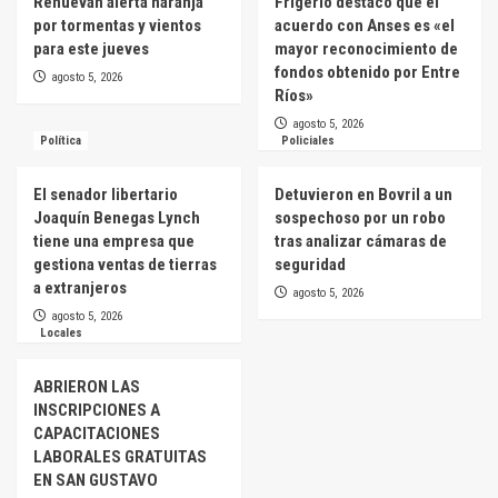
Renuevan alerta naranja
Frigerio destacó que el
por tormentas y vientos
acuerdo con Anses es «el
para este jueves
mayor reconocimiento de
fondos obtenido por Entre
agosto 5, 2026
Ríos»
agosto 5, 2026
Política
Policiales
El senador libertario
Detuvieron en Bovril a un
Joaquín Benegas Lynch
sospechoso por un robo
tiene una empresa que
tras analizar cámaras de
gestiona ventas de tierras
seguridad
a extranjeros
agosto 5, 2026
agosto 5, 2026
Locales
ABRIERON LAS
INSCRIPCIONES A
CAPACITACIONES
LABORALES GRATUITAS
EN SAN GUSTAVO