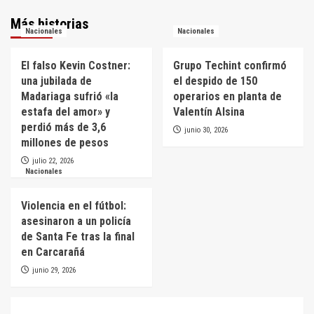
Más historias
Nacionales
Nacionales
El falso Kevin Costner:
Grupo Techint confirmó
una jubilada de
el despido de 150
Madariaga sufrió «la
operarios en planta de
estafa del amor» y
Valentín Alsina
perdió más de 3,6
junio 30, 2026
millones de pesos
julio 22, 2026
Nacionales
Violencia en el fútbol:
asesinaron a un policía
de Santa Fe tras la final
en Carcarañá
junio 29, 2026