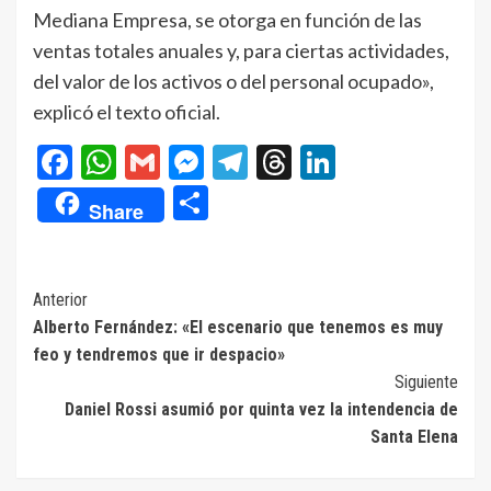
Mediana Empresa, se otorga en función de las
ventas totales anuales y, para ciertas actividades,
del valor de los activos o del personal ocupado»,
explicó el texto oficial.
Facebook
WhatsApp
Gmail
Messenger
Telegram
Threads
LinkedIn
Compartir
Share
Navegación
Anterior
Alberto Fernández: «El escenario que tenemos es muy
de
feo y tendremos que ir despacio»
entradas
Siguiente
Daniel Rossi asumió por quinta vez la intendencia de
Santa Elena