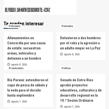
Te pueden interesar
Policiales
Policiales
Allanamientos en
Detuvieron a dos hombres
Concordia por una causa
por el robo y la agresión a
de estafa: secuestran
un adulto mayor en La Paz
armas, vehículos y
agosto 8, 2026
detienen a un hombre
agosto 8, 2026
Provinciales
Política
Río Paraná: extendieron el
Senado de Entre Ríos
cupo de pesca de sábalo y
aprobó proyectos
la veda para el dorado
educativos, culturales y de
hasta septiembre
desarrollo regional en la
10.ª Sesión Ordinaria
agosto 7, 2026
agosto 7, 2026