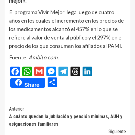
mejor».
El programa Vivir Mejor llega luego de cuatro
años en los cuales el incremento en los precios de
los medicamentos alcanzó el 457% en lo que se
refiere al valor de venta al público y el 297% en el
precio de los que consumen los afiliados al PAMI.
Fuente:
Ambito.com.
Facebook
WhatsApp
Gmail
Messenger
Telegram
Threads
LinkedIn
Compartir
Share
Navegación
Anterior
A cuánto quedan la jubilación y pensión mínimas, AUH y
de
asignaciones familiares
entradas
Siguiente